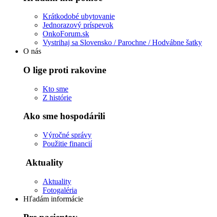
Krátkodobé ubytovanie
Jednorazový príspevok
OnkoForum.sk
Vystrihaj sa Slovensko / Parochne / Hodvábne šatky
O nás
O lige proti rakovine
Kto sme
Z histórie
Ako sme hospodárili
Výročné správy
Použitie financií
Aktuality
Aktuality
Fotogaléria
Hľadám informácie