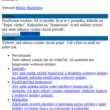
Vytvoril
Melon Marketing
Cookies
Používame cookies. Ak si myslíte, že je to v poriadku, kliknite na
"Prijať všetko". Kliknutím na "Nastavenia" si tiež môžete vybrať,
aký druh súborov cookie chcete povoliť.
Nastavenia
Prijať všetko
Cookies
Vyberte, aké súbory cookie chcete prijať. Váš výber sa uloží na
jeden rok.
Nevyhnutné
Tieto súbory cookie nie sú voliteľné. Sú potrebné pre
fungovanie webovej stránky.
Štatistiky
Aby sme mohli zlepšiť funkčnosť a štruktúru webovej stránky
na základe spôsobu používania webovej stránky.
Používateľská spokojnosť
Aby naša stránka počas vašej návštevy fungovala čo
najlepšie. Ak tieto súbory cookie odmietnete, niektoré funkcie
z webovej stránky zmiznú.
Marketing
Zdieľaním svojich záujmov a správania počas návštevy našej
stránky zvyšujete šancu na zobrazenie kvalitnejšie