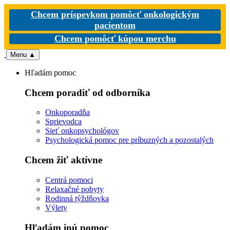
Chcem príspevkom pomôcť onkologickým
pacientom
Chcem pomôcť kúpou merchu
Menu
▲
Hľadám pomoc
Chcem poradiť od odborníka
Onkoporadňa
Sprievodca
Sieť onkopsychológov
Psychologická pomoc pre príbuzných a pozostalých
Chcem žiť aktívne
Centrá pomoci
Relaxačné pobyty
Rodinná týždňovka
Výlety
Hľadám inú pomoc