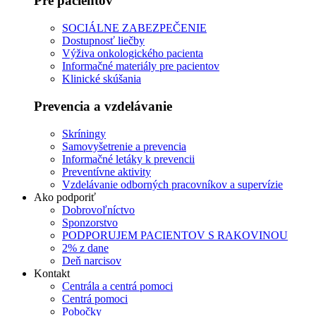
Pre pacientov
SOCIÁLNE ZABEZPEČENIE
Dostupnosť liečby
Výživa onkologického pacienta
Informačné materiály pre pacientov
Klinické skúšania
Prevencia a vzdelávanie
Skríningy
Samovyšetrenie a prevencia
Informačné letáky k prevencii
Preventívne aktivity
Vzdelávanie odborných pracovníkov a supervízie
Ako podporiť
Dobrovoľníctvo
Sponzorstvo
PODPORUJEM PACIENTOV S RAKOVINOU
2% z dane
Deň narcisov
Kontakt
Centrála a centrá pomoci
Centrá pomoci
Pobočky