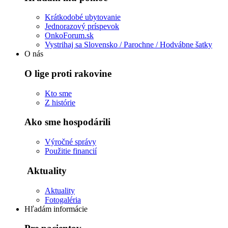
Krátkodobé ubytovanie
Jednorazový príspevok
OnkoForum.sk
Vystrihaj sa Slovensko / Parochne / Hodvábne šatky
O nás
O lige proti rakovine
Kto sme
Z histórie
Ako sme hospodárili
Výročné správy
Použitie financií
Aktuality
Aktuality
Fotogaléria
Hľadám informácie