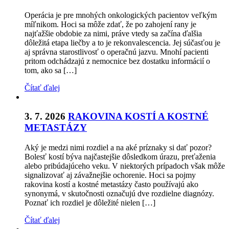
Operácia je pre mnohých onkologických pacientov veľkým
míľnikom. Hoci sa môže zdať, že po zahojení rany je
najťažšie obdobie za nimi, práve vtedy sa začína ďalšia
dôležitá etapa liečby a to je rekonvalescencia. Jej súčasťou je
aj správna starostlivosť o operačnú jazvu. Mnohí pacienti
pritom odchádzajú z nemocnice bez dostatku informácií o
tom, ako sa […]
Čítať ďalej
3. 7. 2026
RAKOVINA KOSTÍ A KOSTNÉ
METASTÁZY
Aký je medzi nimi rozdiel a na aké príznaky si dať pozor?
Bolesť kostí býva najčastejšie dôsledkom úrazu, preťaženia
alebo pribúdajúceho veku. V niektorých prípadoch však môže
signalizovať aj závažnejšie ochorenie. Hoci sa pojmy
rakovina kostí a kostné metastázy často používajú ako
synonymá, v skutočnosti označujú dve rozdielne diagnózy.
Poznať ich rozdiel je dôležité nielen […]
Čítať ďalej