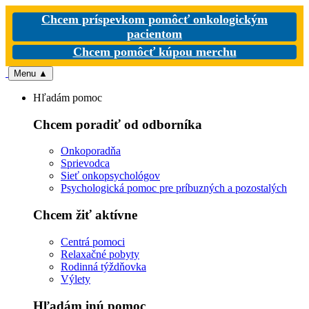
Chcem príspevkom pomôcť onkologickým
pacientom
Chcem pomôcť kúpou merchu
Menu
▲
Hľadám pomoc
Chcem poradiť od odborníka
Onkoporadňa
Sprievodca
Sieť onkopsychológov
Psychologická pomoc pre príbuzných a pozostalých
Chcem žiť aktívne
Centrá pomoci
Relaxačné pobyty
Rodinná týždňovka
Výlety
Hľadám inú pomoc