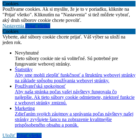
Cookies
Používame cookies. Ak si myslíte, že je to v poriadku, kliknite na
"Prijať všetko". Kliknutím na "Nastavenia" si tiež môžete vybrať,
aký druh súborov cookie chcete povoliť.
Nastavenia
Prijať všetko
Cookies
Vyberte, aké súbory cookie chcete prijať. Váš výber sa uloží na
jeden rok.
Nevyhnutné
Tieto súbory cookie nie sú voliteľné. Sú potrebné pre
fungovanie webovej stránky.
Štatistiky
Aby sme mohli zlepšiť funkčnosť a štruktúru webovej stránky
na základe spôsobu používania webovej stránky.
Používateľská spokojnosť
Aby naša stránka počas vašej návštevy fungovala čo
najlepšie. Ak tieto súbory cookie odmietnete, niektoré funkcie
z webovej stránky zmiznú.
Marketing
Zdieľaním svojich záujmov a správania počas návštevy našej
stránky zvyšujete šancu na zobrazenie kvalitnejšie
prispôsobeného obsahu a ponúk.
Uložiť
Prijať všetko