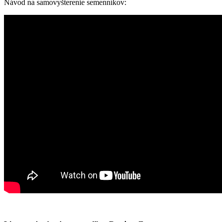
Návod na samovyšterenie semenníkov: