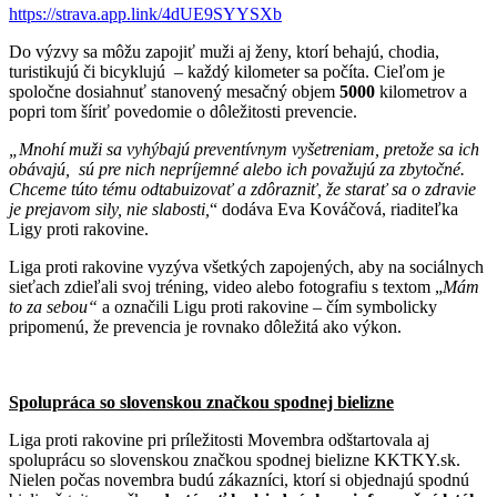
https://strava.app.link/4dUE9SYYSXb
Do výzvy sa môžu zapojiť muži aj ženy, ktorí behajú, chodia,
turistikujú či bicyklujú – každý kilometer sa počíta. Cieľom je
spoločne dosiahnuť stanovený mesačný objem
5000
kilometrov a
popri tom šíriť povedomie o dôležitosti prevencie.
„Mnohí muži sa vyhýbajú preventívnym vyšetreniam, pretože sa ich
obávajú, sú pre nich nepríjemné alebo ich považujú za zbytočné.
Chceme túto tému odtabuizovať a zdôrazniť, že starať sa o zdravie
je prejavom sily, nie slabosti,
“ dodáva Eva Kováčová, riaditeľka
Ligy proti rakovine.
Liga proti rakovine vyzýva všetkých zapojených, aby na sociálnych
sieťach zdieľali svoj tréning, video alebo fotografiu s textom „
Mám
to za sebou“
a označili Ligu proti rakovine – čím symbolicky
pripomenú, že prevencia je rovnako dôležitá ako výkon.
Spolupráca so slovenskou značkou spodnej bielizne
Liga proti rakovine pri príležitosti Movembra odštartovala aj
spoluprácu so slovenskou značkou spodnej bielizne KKTKY.sk.
Nielen počas novembra budú zákazníci, ktorí si objednajú spodnú