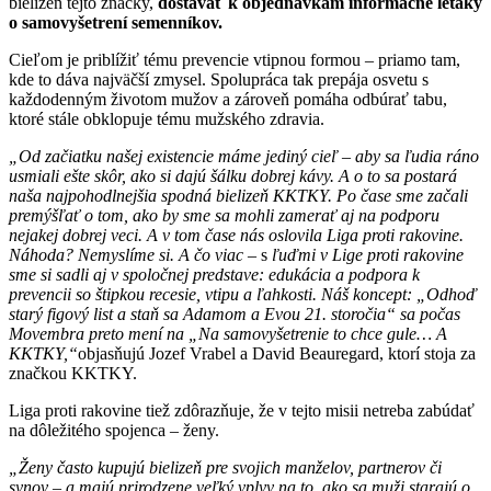
bielizeň tejto značky,
dostávať k objednávkam informačné letáky
o samovyšetrení semenníkov.
Cieľom je priblížiť tému prevencie vtipnou formou – priamo tam,
kde to dáva najväčší zmysel. Spolupráca tak prepája osvetu s
každodenným životom mužov a zároveň pomáha odbúrať tabu,
ktoré stále obklopuje tému mužského zdravia.
„Od začiatku našej existencie máme jediný cieľ – aby sa ľudia ráno
usmiali ešte skôr, ako si dajú šálku dobrej kávy. A o to sa postará
naša najpohodlnejšia spodná bielizeň KKTKY. Po čase sme začali
premýšľať o tom, ako by sme sa mohli zamerať aj na podporu
nejakej dobrej veci. A v tom čase nás oslovila Liga proti rakovine.
Náhoda? Nemyslíme si.
A čo viac
– s
ľuďmi v Lige proti rakovine
sme si sadli aj v spoločnej predstave: edukácia a podpora k
prevencii so štipkou recesie, vtipu a ľahkosti. Náš koncept: „Odhoď
starý figový list a staň sa Adamom a Evou 21. storočia“ sa počas
Movembra preto mení na „Na samovyšetrenie to chce gule… A
KKTKY,“
objasňujú Jozef Vrabel a David Beauregard, ktorí stoja za
značkou KKTKY.
Liga proti rakovine tiež zdôrazňuje, že v tejto misii netreba zabúdať
na dôležitého spojenca – ženy.
„Ženy často kupujú bielizeň pre svojich manželov, partnerov či
synov – a majú prirodzene veľký vplyv na to, ako sa muži starajú o