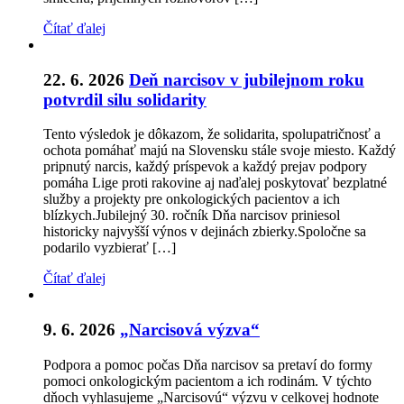
Čítať ďalej
22. 6. 2026
Deň narcisov v jubilejnom roku
potvrdil silu solidarity
Tento výsledok je dôkazom, že solidarita, spolupatričnosť a
ochota pomáhať majú na Slovensku stále svoje miesto. Každý
pripnutý narcis, každý príspevok a každý prejav podpory
pomáha Lige proti rakovine aj naďalej poskytovať bezplatné
služby a projekty pre onkologických pacientov a ich
blízkych.Jubilejný 30. ročník Dňa narcisov priniesol
historicky najvyšší výnos v dejinách zbierky.Spoločne sa
podarilo vyzbierať […]
Čítať ďalej
9. 6. 2026
„Narcisová výzva“
Podpora a pomoc počas Dňa narcisov sa pretaví do formy
pomoci onkologickým pacientom a ich rodinám. V týchto
dňoch vyhlasujeme „Narcisovú“ výzvu v celkovej hodnote