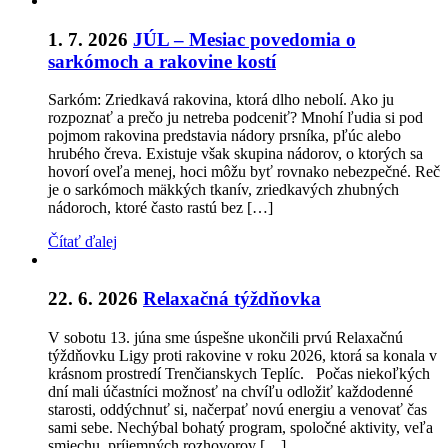
1. 7. 2026
JÚL – Mesiac povedomia o
sarkómoch a rakovine kostí
Sarkóm: Zriedkavá rakovina, ktorá dlho nebolí. Ako ju
rozpoznať a prečo ju netreba podceniť? Mnohí ľudia si pod
pojmom rakovina predstavia nádory prsníka, pľúc alebo
hrubého čreva. Existuje však skupina nádorov, o ktorých sa
hovorí oveľa menej, hoci môžu byť rovnako nebezpečné. Reč
je o sarkómoch mäkkých tkanív, zriedkavých zhubných
nádoroch, ktoré často rastú bez […]
Čítať ďalej
22. 6. 2026
Relaxačná týždňovka
V sobotu 13. júna sme úspešne ukončili prvú Relaxačnú
týždňovku Ligy proti rakovine v roku 2026, ktorá sa konala v
krásnom prostredí Trenčianskych Teplíc. Počas niekoľkých
dní mali účastníci možnosť na chvíľu odložiť každodenné
starosti, oddýchnuť si, načerpať novú energiu a venovať čas
sami sebe. Nechýbal bohatý program, spoločné aktivity, veľa
smiechu, príjemných rozhovorov […]