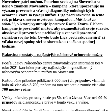
November patrí mužom. Po celom svete aj na Slovensku sa
nesie v znamení Movembra – kampane, ktorá upozorňuje na
význam prevencie a včasnej diagnostiky onkologických
ochorení, ktoré sa týkajú mužov. Liga proti rakovine sa tento
rok pridáva s novou osvetovou kampaňou
„Máš to už za
sebou?“
, v ktorej vystupuje športovec Rasťo Zvara. Cieľom
kampane je povzbudiť mužov, aby nezanedbávali svoje zdravie,
absolvovali preventívne prehliadky a venovali pozornosť
signálom svojho tela. Osvetu bude Liga proti rakovine šíriť aj
vďaka novej spolupráci so slovenskou značkou spodnej
bielizne.
Rakovina prostaty – najčastejšie nádorové ochorenie mužov
Podľa údajov Národného centra zdravotníckych informácií bol v
roku 2021 karcinóm prostaty najčastejšie diagnostikovaným
nádorovým ochorením u mužov na Slovensku.
Každoročne pribudne približne
3 000 nových prípadov
, vlani ich
bolo už
viac ako 3 700
, pričom na toto ochorenie zomrie viac ako
700 mužov ročne
.
Výskyt rakoviny prostaty rastie po
50. roku života
. Viac než
99 %
prípadov
sa diagnostikuje práve v tomto veku a vyššie.
Nepriaznivý fakt je, že až štvrtina pacientov je diagnostikovaná až v