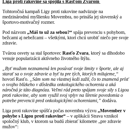
Liga proti rakovine sa spojila s Rasťom Zvarom
Tohtoročná kampaň Ligy proti rakovine nadväzuje na
medzinárodnú myšlienku Movembra, no prináša jej slovenský a
športovo-motivačný rozmer.
Pod názvom
„Máš to už za sebou?“
spája prevenciu s pohybom,
bežcami aj nebežcami – všetkými, ktorí chcú urobiť niečo pre svoje
zdravie.
Tvárou osvety sa stal športovec
Rasťo Zvara
, ktorý sa dlhodobo
venuje popularizácii aktívneho životného štýlu.
„Byť mužom neznamená len posúvať svoje limity v športe, ale aj
starať sa o svoje zdravie a byť tu pre tých, ktorých milujeme,“
hovorí Rasťo.
„Sám som na vlastnej koži zažil, čo to znamená prísť
o svojho blízkeho v dôsledku onkologického ochorenia a aká
náročná je táto diagnóza. Veľmi rád preto spájam svoje sily s Ligou
proti rakovine, aby som využil svoj vplyv na šírenie povedomia o
potrebe prevencii pred onkologickými ochoreniami,”
dodáva.
Liga proti rakovine spúšťa počas novembra výzvu
„Movember v
pohybe s Ligou proti rakovine“
– v aplikácii Strava vznikol
spoločný klub, v ktorom sa budú zbierať kilometre „pre zdravie
mužov“: