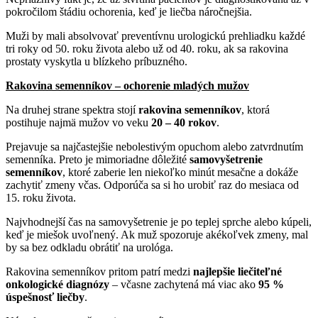
pokročilom štádiu ochorenia, keď je liečba náročnejšia.
Muži by mali absolvovať preventívnu urologickú prehliadku každé
tri roky od 50. roku života alebo už od 40. roku, ak sa rakovina
prostaty vyskytla u blízkeho príbuzného.
Rakovina semenníkov – ochorenie mladých mužov
Na druhej strane spektra stojí
rakovina semenníkov
, ktorá
postihuje najmä mužov vo veku
20 – 40 rokov
.
Prejavuje sa najčastejšie nebolestivým opuchom alebo zatvrdnutím
semenníka. Preto je mimoriadne dôležité
samovyšetrenie
semenníkov
, ktoré zaberie len niekoľko minút mesačne a dokáže
zachytiť zmeny včas. Odporúča sa si ho urobiť raz do mesiaca od
15. roku života.
Najvhodnejší čas na samovyšetrenie je po teplej sprche alebo kúpeli,
keď je miešok uvoľnený. Ak muž spozoruje akékoľvek zmeny, mal
by sa bez odkladu obrátiť na urológa.
Rakovina semenníkov pritom patrí medzi
najlepšie liečiteľné
onkologické diagnózy
– včasne zachytená má viac ako
95 %
úspešnosť liečby
.