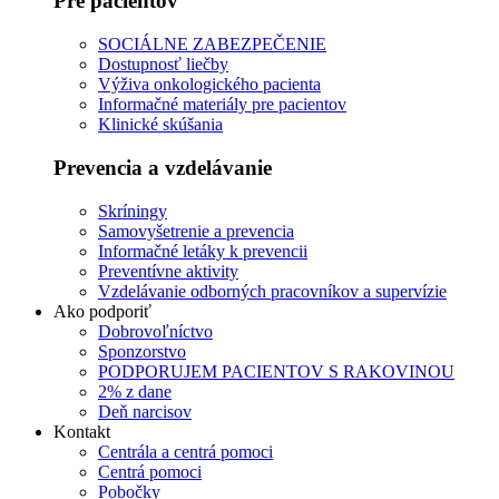
Pre pacientov
SOCIÁLNE ZABEZPEČENIE
Dostupnosť liečby
Výživa onkologického pacienta
Informačné materiály pre pacientov
Klinické skúšania
Prevencia a vzdelávanie
Skríningy
Samovyšetrenie a prevencia
Informačné letáky k prevencii
Preventívne aktivity
Vzdelávanie odborných pracovníkov a supervízie
Ako podporiť
Dobrovoľníctvo
Sponzorstvo
PODPORUJEM PACIENTOV S RAKOVINOU
2% z dane
Deň narcisov
Kontakt
Centrála a centrá pomoci
Centrá pomoci
Pobočky