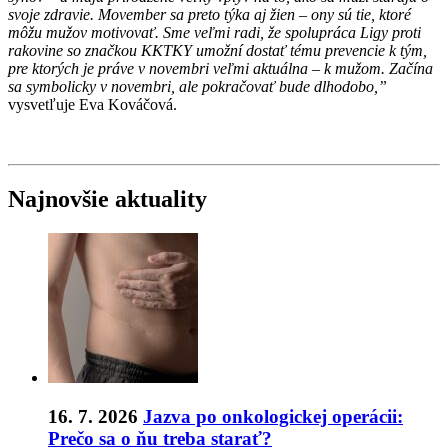
svoje zdravie. Movember sa preto týka aj žien – ony sú tie, ktoré
môžu mužov motivovať. Sme veľmi radi, že spolupráca Ligy proti
rakovine so značkou KKTKY umožní dostať tému prevencie k tým,
pre ktorých je práve v novembri veľmi aktuálna – k mužom. Začína
sa symbolicky v novembri, ale pokračovať bude dlhodobo,”
vysvetľuje Eva Kováčová.
Najnovšie aktuality
16. 7. 2026
Jazva po onkologickej operácii:
Prečo sa o ňu treba starať?