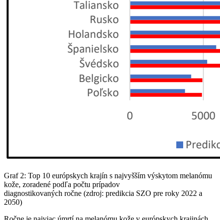
Graf 2: Top 10 európskych krajín s najvyšším výskytom melanómu
kože, zoradené podľa počtu prípadov
diagnostikovaných ročne (zdroj: predikcia SZO pre roky 2022 a
2050)
Ročne je najviac úmrtí na melanómu kože v európskych krajinách