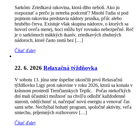
Sarkóm: Zriedkavá rakovina, ktorá dlho nebolí. Ako ju
rozpoznať a prečo ju netreba podceniť? Mnohí ľudia si pod
pojmom rakovina predstavia nádory prsníka, pľúc alebo
hrubého čreva. Existuje však skupina nádorov, o ktorých sa
hovorí oveľa menej, hoci môžu byť rovnako nebezpečné. Reč
je o sarkómoch mäkkých tkanív, zriedkavých zhubných
nádoroch, ktoré často rastú bez […]
Čítať ďalej
22. 6. 2026
Relaxačná týždňovka
V sobotu 13. júna sme úspešne ukončili prvú Relaxačnú
týždňovku Ligy proti rakovine v roku 2026, ktorá sa konala v
krásnom prostredí Trenčianskych Teplíc. Počas niekoľkých
dní mali účastníci možnosť na chvíľu odložiť každodenné
starosti, oddýchnuť si, načerpať novú energiu a venovať čas
sami sebe. Nechýbal bohatý program, spoločné aktivity, veľa
smiechu, príjemných rozhovorov […]
Čítať ďalej