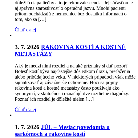
dôležitá etapa liečby a to je rekonvalescencia. Jej súčasťou je
aj správna starostlivosť o operačnú jazvu. Mnohí pacienti
pritom odchádzajú z nemocnice bez dostatku informácií o
tom, ako sa […]
Čítať ďalej
3. 7. 2026
RAKOVINA KOSTÍ A KOSTNÉ
METASTÁZY
Aký je medzi nimi rozdiel a na aké príznaky si dať pozor?
Bolesť kostí býva najčastejšie dôsledkom úrazu, preťaženia
alebo pribúdajúceho veku. V niektorých prípadoch však môže
signalizovať aj závažnejšie ochorenie. Hoci sa pojmy
rakovina kostí a kostné metastázy často používajú ako
synonymá, v skutočnosti označujú dve rozdielne diagnózy.
Poznať ich rozdiel je dôležité nielen […]
Čítať ďalej
1. 7. 2026
JÚL – Mesiac povedomia o
sarkómoch a rakovine kostí