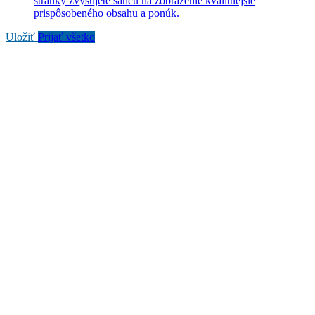
stránky zvyšujete šancu na zobrazenie kvalitnejšie
prispôsobeného obsahu a ponúk.
Uložiť
Prijať všetko