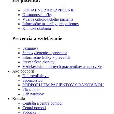
Pre pacientov
SOCIÁLNE ZABEZPEČENIE
Dostupnosť liečby
Výživa onkologického pacienta
Informačné materiály pre pacientov
Klinické skúšania
Prevencia a vzdelávanie
Skríningy
Samovyšetrenie a prevencia
Informačné letáky k prevencii
Preventívne aktivity
Vzdelávanie odborných pracovníkov a supervízie
Ako podporiť
Dobrovoľníctvo
Sponzorstvo
PODPORUJEM PACIENTOV S RAKOVINOU
2% z dane
Deň narcisov
Kontakt
Centrála a centrá pomoci
Centrá pomoci
Pobočky