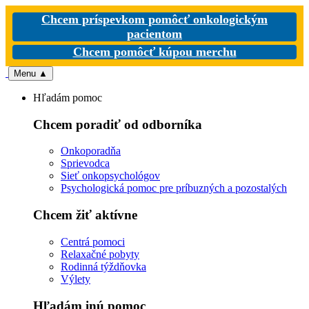
Chcem príspevkom pomôcť onkologickým
pacientom
Chcem pomôcť kúpou merchu
Menu
▲
Hľadám pomoc
Chcem poradiť od odborníka
Onkoporadňa
Sprievodca
Sieť onkopsychológov
Psychologická pomoc pre príbuzných a pozostalých
Chcem žiť aktívne
Centrá pomoci
Relaxačné pobyty
Rodinná týždňovka
Výlety
Hľadám inú pomoc