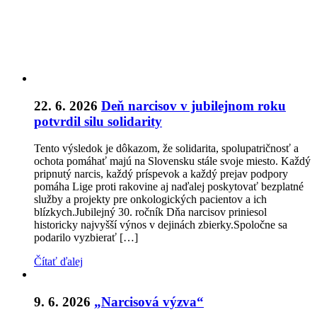
22. 6. 2026
Deň narcisov v jubilejnom roku
potvrdil silu solidarity
Tento výsledok je dôkazom, že solidarita, spolupatričnosť a
ochota pomáhať majú na Slovensku stále svoje miesto. Každý
pripnutý narcis, každý príspevok a každý prejav podpory
pomáha Lige proti rakovine aj naďalej poskytovať bezplatné
služby a projekty pre onkologických pacientov a ich
blízkych.Jubilejný 30. ročník Dňa narcisov priniesol
historicky najvyšší výnos v dejinách zbierky.Spoločne sa
podarilo vyzbierať […]
Čítať ďalej
9. 6. 2026
„Narcisová výzva“