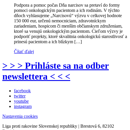
Podpora a pomoc počas Dňa narcisov sa pretaví do formy
pomoci onkologickým pacientom a ich rodinám. V týchto
dňoch vyhlasujeme „Narcisovú“ výzvu v celkovej hodnote
150 000 eur, určenú nemocniciam, zdravotníckym
zariadeniam, hospicom či menším občianskym združeniam,
ktoré sa venujú onkologickým pacientom. Cieľom výzvy je
podporiť projekty, ktoré skvalitnia onkologickú starostlivosť a
prinesú pacientom a ich blízkym […]
Čítať ďalej
> > > Prihláste sa na odber
newslettera < < <
facebook
twitter
youtube
instagram
Nastavenia cookies
Liga proti rakovine Slovenskej republiky | Brestová 6, 82102