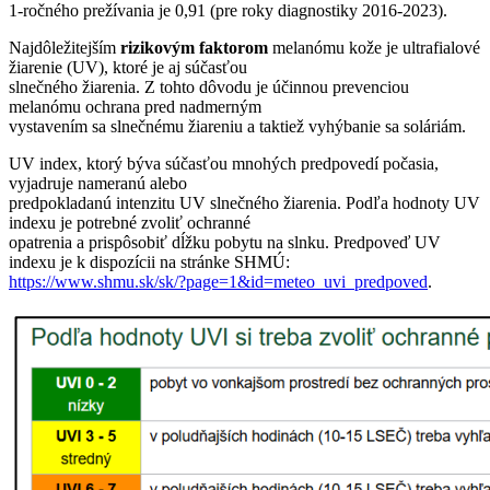
1-ročného prežívania je 0,91 (pre roky diagnostiky 2016-2023).
Najdôležitejším
rizikovým
faktorom
melanómu kože je ultrafialové
žiarenie (UV), ktoré je aj súčasťou
slnečného žiarenia. Z tohto dôvodu je účinnou prevenciou
melanómu ochrana pred nadmerným
vystavením sa slnečnému žiareniu a taktiež vyhýbanie sa soláriám.
UV index, ktorý býva súčasťou mnohých predpovedí počasia,
vyjadruje nameranú alebo
predpokladanú intenzitu UV slnečného žiarenia. Podľa hodnoty UV
indexu je potrebné zvoliť ochranné
opatrenia a prispôsobiť dĺžku pobytu na slnku. Predpoveď UV
indexu je k dispozícii na stránke SHMÚ:
https://www.shmu.sk/sk/?page=1&id=meteo_uvi_predpoved
.