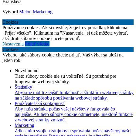
Bratislava
Vytvoril
Melon Marketing
Cookies
Používame cookies. Ak si myslíte, že je to v poriadku, kliknite na
"Prijať všetko". Kliknutím na "Nastavenia" si tiež môžete vybrať,
aký druh súborov cookie chcete povoliť.
Nastavenia
Prijať všetko
Cookies
Vyberte, aké súbory cookie chcete prijať. Váš výber sa uloží na
jeden rok.
Nevyhnutné
Tieto súbory cookie nie sú voliteľné. Sú potrebné pre
fungovanie webovej stránky.
Štatistiky
Aby sme mohli zlepšiť funkčnosť a štruktúru webovej stránky
na základe spôsobu používania webovej stránky.
Používateľská spokojnosť
Aby naša stránka počas vašej návštevy fungovala čo
najlepšie. Ak tieto súbory cookie odmietnete, niektoré funkcie
z webovej stránky zmiznú.
Marketing
Zdieľaním svojich záujmov a správania počas návštevy našej