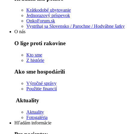
Krátkodobé ubytovanie
Jednorazový príspevok
OnkoForum.sk
Vystrihaj sa Slovensko / Parochne / Hodvábne šatky
O nás
O lige proti rakovine
Kto sme
Z histórie
Ako sme hospodárili
Výročné správy
Použitie financií
Aktuality
Aktuality
Fotogaléria
Hľadám informácie