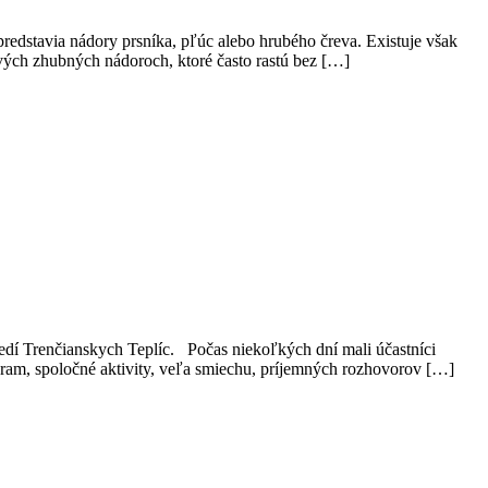
redstavia nádory prsníka, pľúc alebo hrubého čreva. Existuje však
vých zhubných nádoroch, ktoré často rastú bez […]
edí Trenčianskych Teplíc. Počas niekoľkých dní mali účastníci
ram, spoločné aktivity, veľa smiechu, príjemných rozhovorov […]