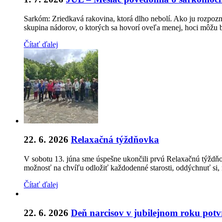
Sarkóm: Zriedkavá rakovina, ktorá dlho nebolí. Ako ju rozpozn
skupina nádorov, o ktorých sa hovorí oveľa menej, hoci môžu
Čítať ďalej
22. 6. 2026
Relaxačná týždňovka
V sobotu 13. júna sme úspešne ukončili prvú Relaxačnú týždňo
možnosť na chvíľu odložiť každodenné starosti, oddýchnuť si,
Čítať ďalej
22. 6. 2026
Deň narcisov v jubilejnom roku potvrd