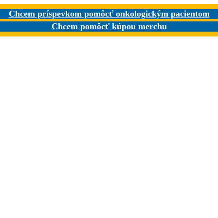
Chcem príspevkom pomôcť onkologickým pacientom
Chcem pomôcť kúpou merchu