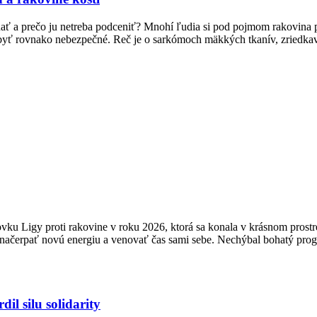
ať a prečo ju netreba podceniť? Mnohí ľudia si pod pojmom rakovina p
 byť rovnako nebezpečné. Reč je o sarkómoch mäkkých tkanív, zriedka
vku Ligy proti rakovine v roku 2026, ktorá sa konala v krásnom prostr
 načerpať novú energiu a venovať čas sami sebe. Nechýbal bohatý prog
il silu solidarity