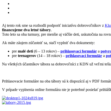
Aj tento rok sme sa rozhodli podporiť iniciatívu dobrovoľníkov z
Klu
financujeme dva letné tábory
.
Toto leto sa oba turnusy, pre menšie aj väčšie deti, uskutočnia na ro
Ak máte záujem zúčastniť sa, stačí vyplniť dva dokumenty:
pre
malé deti
(6 – 13 rokov) –
prihlasovací formulár
a
potvr
pre
teenagerov
(14 – 18 rokov) –
prihlasovací formulár
a
po
Na všetkých účastníkov tábora sa dobrovoľníci z KDN už veľmi teši
Prihlasovacie formuláre na oba tábory sú k dispozícií aj v PDF formát
V prípade vyplnenia online formulára nie je potrebné posielať prihlá