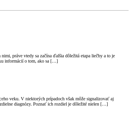
i, práve vtedy sa začína ďalšia dôležitá etapa liečby a to je
ku informácií o tom, ako sa […]
júceho veku. V niektorých prípadoch však môže signalizovať aj
dielne diagnózy. Poznať ich rozdiel je dôležité nielen […]