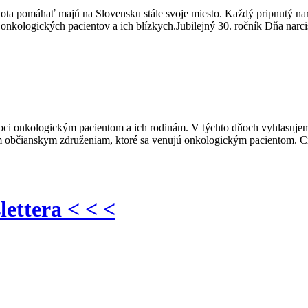
chota pomáhať majú na Slovensku stále svoje miesto. Každý pripnutý na
 onkologických pacientov a ich blízkych.Jubilejný 30. ročník Dňa narci
ci onkologickým pacientom a ich rodinám. V týchto dňoch vyhlasujem
občianskym združeniam, ktoré sa venujú onkologickým pacientom. Cieľ
lettera < < <