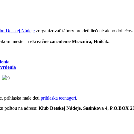
bu Detskej Nádeje
zorganizovať tábory pre deti liečené alebo doliečo
vnakom mieste –
rekreačné zariadenie Mraznica, Hnilčík.
denia
tvrdenia
a
e. prihlaska male deti
prihlaska teenageri
.
šku poštou na adresu:
Klub Detskej Nádeje, Sasinkova 4, P.O.BOX 28