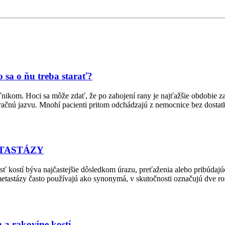
o sa o ňu treba starať?
om. Hoci sa môže zdať, že po zahojení rany je najťažšie obdobie za nim
peračnú jazvu. Mnohí pacienti pritom odchádzajú z nemocnice bez dostat
ETASTÁZY
esť kostí býva najčastejšie dôsledkom úrazu, preťaženia alebo pribúda
etastázy často používajú ako synonymá, v skutočnosti označujú dve roz
a rakovine kostí