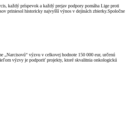
rcis, každý príspevok a každý prejav podpory pomáha Lige proti
sov priniesol historicky najvyšší výnos v dejinách zbierky.Spoločne
e „Narcisovú“ výzvu v celkovej hodnote 150 000 eur, určenú
om výzvy je podporiť projekty, ktoré skvalitnia onkologickú