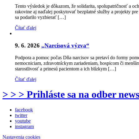
Tento výsledok je dôkazom, že solidarita, spolupatričnosť a o
rakovine aj naďalej poskytovať bezplatné služby a projekty pre
sa podarilo vyzbierať […]
Čítať ďalej
9. 6. 2026
„Narcisová výzva“
Podpora a pomoc počas Dňa narcisov sa pretaví do formy pomo
nemocniciam, zdravotníckym zariadeniam, hospicom či menším 
starostlivosť a prinesú pacientom a ich blízkym […]
Čítať ďalej
> > > Prihláste sa na odber news
facebook
twitter
youtube
instagram
Nastavenia cookies