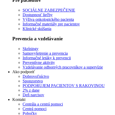
Pre pacientov
SOCIÁLNE ZABEZPEČENIE
Dostupnosť liečby
Výživa onkologického pacienta
Informačné materiály pre pacientov
Klinické skúšania
Prevencia a vzdelávanie
Skríningy
Samovyšetrenie a prevencia
Informačné letáky k prevencii
Preventívne aktivity
Vzdelávanie odborných pracovníkov a supervízie
Ako podporiť
Dobrovoľníctvo
Sponzorstvo
PODPORUJEM PACIENTOV S RAKOVINOU
2% z dane
Deň narcisov
Kontakt
Centrála a centrá pomoci
Centrá pomoci
Pobočky