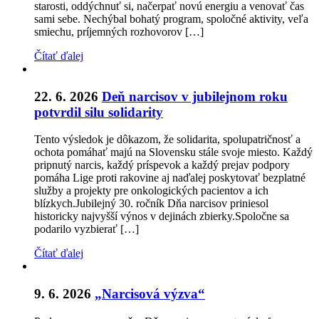
starosti, oddýchnuť si, načerpať novú energiu a venovať čas
sami sebe. Nechýbal bohatý program, spoločné aktivity, veľa
smiechu, príjemných rozhovorov […]
Čítať ďalej
22. 6. 2026
Deň narcisov v jubilejnom roku
potvrdil silu solidarity
Tento výsledok je dôkazom, že solidarita, spolupatričnosť a
ochota pomáhať majú na Slovensku stále svoje miesto. Každý
pripnutý narcis, každý príspevok a každý prejav podpory
pomáha Lige proti rakovine aj naďalej poskytovať bezplatné
služby a projekty pre onkologických pacientov a ich
blízkych.Jubilejný 30. ročník Dňa narcisov priniesol
historicky najvyšší výnos v dejinách zbierky.Spoločne sa
podarilo vyzbierať […]
Čítať ďalej
9. 6. 2026
„Narcisová výzva“