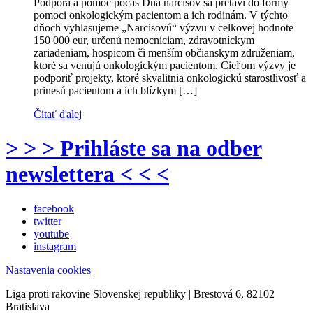
Podpora a pomoc počas Dňa narcisov sa pretaví do formy
pomoci onkologickým pacientom a ich rodinám. V týchto
dňoch vyhlasujeme „Narcisovú“ výzvu v celkovej hodnote
150 000 eur, určenú nemocniciam, zdravotníckym
zariadeniam, hospicom či menším občianskym združeniam,
ktoré sa venujú onkologickým pacientom. Cieľom výzvy je
podporiť projekty, ktoré skvalitnia onkologickú starostlivosť a
prinesú pacientom a ich blízkym […]
Čítať ďalej
> > > Prihláste sa na odber
newslettera < < <
facebook
twitter
youtube
instagram
Nastavenia cookies
Liga proti rakovine Slovenskej republiky | Brestová 6, 82102
Bratislava