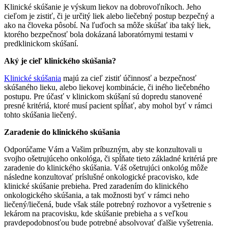
Klinické skúšanie je výskum liekov na dobrovoľníkoch. Jeho
cieľom je zistiť, či je určitý liek alebo liečebný postup bezpečný a
ako na človeka pôsobí. Na ľuďoch sa môže skúšať iba taký liek,
ktorého bezpečnosť bola dokázaná laboratórnymi testami v
predklinickom skúšaní.
Aký je cieľ klinického skúšania?
Klinické skúšania
majú za cieľ zistiť účinnosť a bezpečnosť
skúšaného lieku, alebo liekovej kombinácie, či iného liečebného
postupu. Pre účasť v klinickom skúšaní sú dopredu stanovené
presné kritériá, ktoré musí pacient spĺňať, aby mohol byť v rámci
tohto skúšania liečený.
Zaradenie do klinického skúšania
Odporúčame Vám a Vašim príbuzným, aby ste konzultovali u
svojho ošetrujúceho onkológa, či spĺňate tieto základné kritériá pre
zaradenie do klinického skúšania. Váš ošetrujúci onkológ môže
následne konzultovať príslušné onkologické pracovisko, kde
klinické skúšanie prebieha. Pred zaradením do klinického
onkologického skúšania, a tak možnosti byť v rámci neho
liečený/liečená, bude však stále potrebný rozhovor a vyšetrenie s
lekárom na pracovisku, kde skúšanie prebieha a s veľkou
pravdepodobnosťou bude potrebné absolvovať ďalšie vyšetrenia.