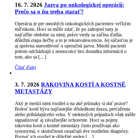
16. 7. 2026
Jazva po onkologickej operácii:
Prečo sa o ňu treba starať?
Operácia je pre mnohých onkologických pacientov veľkým
míľnikom. Hoci sa môže zdať, že po zahojení rany je
najťažšie obdobie za nimi, práve vtedy sa začína ďalšia
dôležitá etapa liečby a to je rekonvalescencia. Jej súčasťou je
aj správna starostlivosť o operačnú jazvu. Mnohí pacienti
pritom odchádzajú z nemocnice bez dostatku informácií o
tom, ako sa […]
Čítať ďalej
3. 7. 2026
RAKOVINA KOSTÍ A KOSTNÉ
METASTÁZY
Aký je medzi nimi rozdiel a na aké príznaky si dať pozor?
Bolesť kostí býva najčastejšie dôsledkom úrazu, preťaženia
alebo pribúdajúceho veku. V niektorých prípadoch však môže
signalizovať aj závažnejšie ochorenie. Hoci sa pojmy
rakovina kostí a kostné metastázy často používajú ako
synonymá, v skutočnosti označujú dve rozdielne diagnózy.
Poznať ich rozdiel je dôležité nielen […]