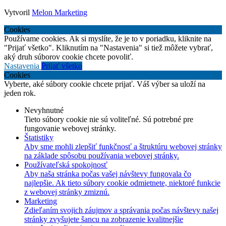
Vytvoril
Melon Marketing
Cookies
Používame cookies. Ak si myslíte, že je to v poriadku, kliknite na
"Prijať všetko". Kliknutím na "Nastavenia" si tiež môžete vybrať,
aký druh súborov cookie chcete povoliť.
Nastavenia
Prijať všetko
Cookies
Vyberte, aké súbory cookie chcete prijať. Váš výber sa uloží na
jeden rok.
Nevyhnutné
Tieto súbory cookie nie sú voliteľné. Sú potrebné pre
fungovanie webovej stránky.
Štatistiky
Aby sme mohli zlepšiť funkčnosť a štruktúru webovej stránky
na základe spôsobu používania webovej stránky.
Používateľská spokojnosť
Aby naša stránka počas vašej návštevy fungovala čo
najlepšie. Ak tieto súbory cookie odmietnete, niektoré funkcie
z webovej stránky zmiznú.
Marketing
Zdieľaním svojich záujmov a správania počas návštevy našej
stránky zvyšujete šancu na zobrazenie kvalitnejšie