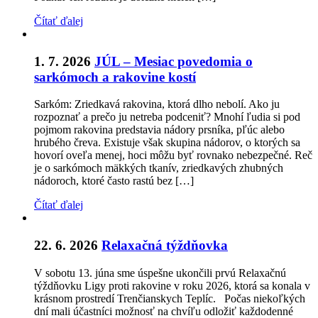
Čítať ďalej
1. 7. 2026
JÚL – Mesiac povedomia o
sarkómoch a rakovine kostí
Sarkóm: Zriedkavá rakovina, ktorá dlho nebolí. Ako ju
rozpoznať a prečo ju netreba podceniť? Mnohí ľudia si pod
pojmom rakovina predstavia nádory prsníka, pľúc alebo
hrubého čreva. Existuje však skupina nádorov, o ktorých sa
hovorí oveľa menej, hoci môžu byť rovnako nebezpečné. Reč
je o sarkómoch mäkkých tkanív, zriedkavých zhubných
nádoroch, ktoré často rastú bez […]
Čítať ďalej
22. 6. 2026
Relaxačná týždňovka
V sobotu 13. júna sme úspešne ukončili prvú Relaxačnú
týždňovku Ligy proti rakovine v roku 2026, ktorá sa konala v
krásnom prostredí Trenčianskych Teplíc. Počas niekoľkých
dní mali účastníci možnosť na chvíľu odložiť každodenné