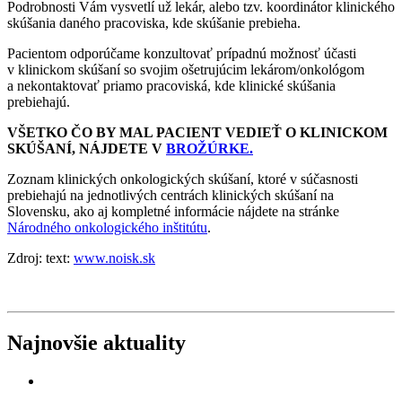
Podrobnosti Vám vysvetlí už lekár, alebo tzv. koordinátor klinického
skúšania daného pracoviska, kde skúšanie prebieha.
Pacientom odporúčame konzultovať prípadnú možnosť účasti
v klinickom skúšaní so svojim ošetrujúcim lekárom/onkológom
a nekontaktovať priamo pracoviská, kde klinické skúšania
prebiehajú.
VŠETKO ČO BY MAL PACIENT VEDIEŤ O KLINICKOM
SKÚŠANÍ, NÁJDETE V
BROŽÚRKE.
Zoznam klinických onkologických skúšaní, ktoré v súčasnosti
prebiehajú na jednotlivých centrách klinických skúšaní na
Slovensku, ako aj kompletné informácie nájdete na stránke
Národného onkologického inštitútu
.
Zdroj: text:
www.noisk.sk
Najnovšie aktuality