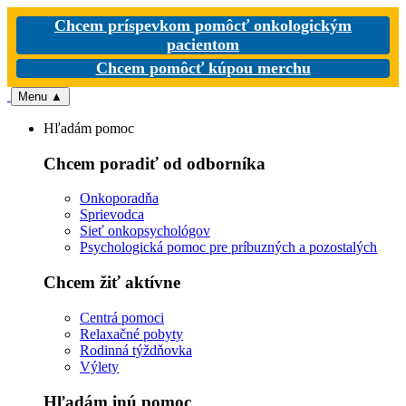
Chcem príspevkom pomôcť onkologickým
pacientom
Chcem pomôcť kúpou merchu
Menu
▲
Hľadám pomoc
Chcem poradiť od odborníka
Onkoporadňa
Sprievodca
Sieť onkopsychológov
Psychologická pomoc pre príbuzných a pozostalých
Chcem žiť aktívne
Centrá pomoci
Relaxačné pobyty
Rodinná týždňovka
Výlety
Hľadám inú pomoc