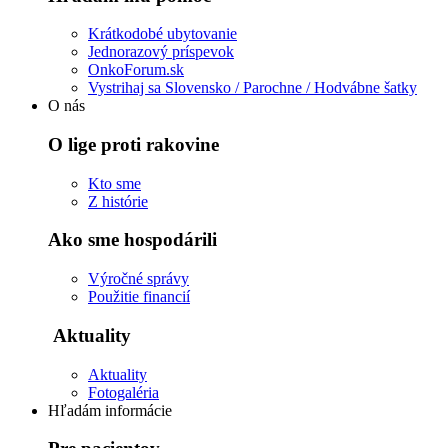
Krátkodobé ubytovanie
Jednorazový príspevok
OnkoForum.sk
Vystrihaj sa Slovensko / Parochne / Hodvábne šatky
O nás
O lige proti rakovine
Kto sme
Z histórie
Ako sme hospodárili
Výročné správy
Použitie financií
Aktuality
Aktuality
Fotogaléria
Hľadám informácie