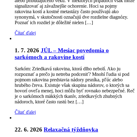
alebo pribúdajúceho veku. V niektorých prípadoch však môže
signalizovať aj závažnejšie ochorenie. Hoci sa pojmy
rakovina kostí a kostné metastázy často používajú ako
synonymá, v skutočnosti označujú dve rozdielne diagnózy.
Poznať ich rozdiel je dôležité nielen […]
Čítať ďalej
1. 7. 2026
JÚL – Mesiac povedomia o
sarkómoch a rakovine kostí
Sarkóm: Zriedkavá rakovina, ktorá dlho nebolí. Ako ju
rozpoznať a prečo ju netreba podceniť? Mnohí ľudia si pod
pojmom rakovina predstavia nádory prsníka, pľúc alebo
hrubého čreva. Existuje však skupina nádorov, o ktorých sa
hovorí oveľa menej, hoci môžu byť rovnako nebezpečné. Reč
je o sarkómoch mäkkých tkanív, zriedkavých zhubných
nádoroch, ktoré často rastú bez […]
Čítať ďalej
22. 6. 2026
Relaxačná týždňovka