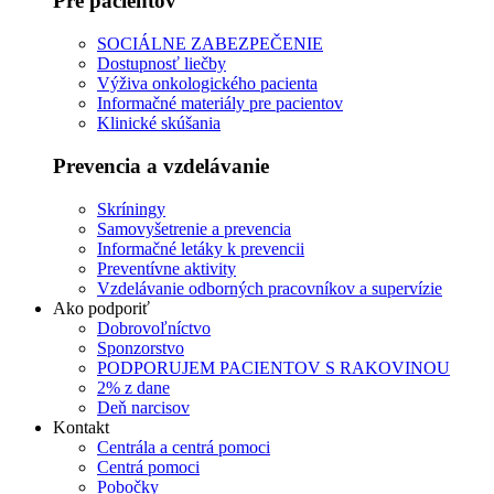
Pre pacientov
SOCIÁLNE ZABEZPEČENIE
Dostupnosť liečby
Výživa onkologického pacienta
Informačné materiály pre pacientov
Klinické skúšania
Prevencia a vzdelávanie
Skríningy
Samovyšetrenie a prevencia
Informačné letáky k prevencii
Preventívne aktivity
Vzdelávanie odborných pracovníkov a supervízie
Ako podporiť
Dobrovoľníctvo
Sponzorstvo
PODPORUJEM PACIENTOV S RAKOVINOU
2% z dane
Deň narcisov
Kontakt
Centrála a centrá pomoci
Centrá pomoci
Pobočky