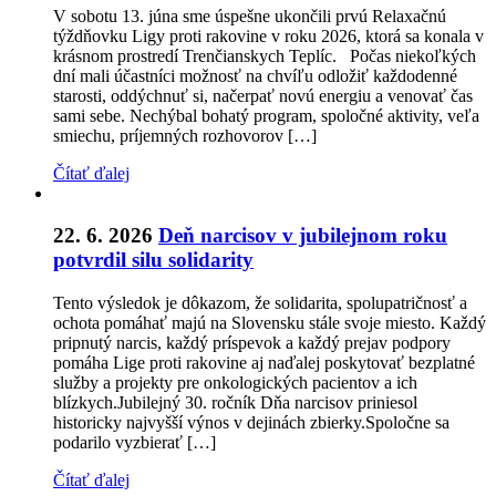
V sobotu 13. júna sme úspešne ukončili prvú Relaxačnú
týždňovku Ligy proti rakovine v roku 2026, ktorá sa konala v
krásnom prostredí Trenčianskych Teplíc. Počas niekoľkých
dní mali účastníci možnosť na chvíľu odložiť každodenné
starosti, oddýchnuť si, načerpať novú energiu a venovať čas
sami sebe. Nechýbal bohatý program, spoločné aktivity, veľa
smiechu, príjemných rozhovorov […]
Čítať ďalej
22. 6. 2026
Deň narcisov v jubilejnom roku
potvrdil silu solidarity
Tento výsledok je dôkazom, že solidarita, spolupatričnosť a
ochota pomáhať majú na Slovensku stále svoje miesto. Každý
pripnutý narcis, každý príspevok a každý prejav podpory
pomáha Lige proti rakovine aj naďalej poskytovať bezplatné
služby a projekty pre onkologických pacientov a ich
blízkych.Jubilejný 30. ročník Dňa narcisov priniesol
historicky najvyšší výnos v dejinách zbierky.Spoločne sa
podarilo vyzbierať […]
Čítať ďalej