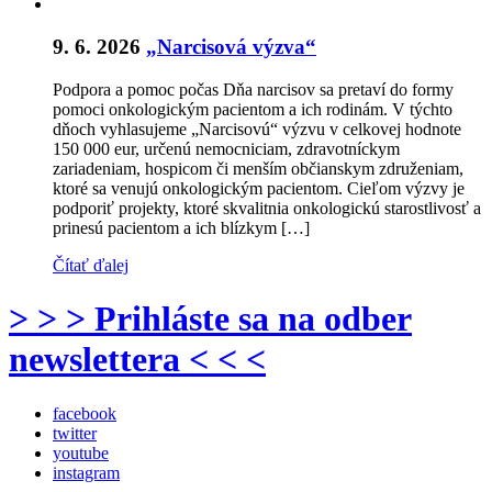
9. 6. 2026
„Narcisová výzva“
Podpora a pomoc počas Dňa narcisov sa pretaví do formy
pomoci onkologickým pacientom a ich rodinám. V týchto
dňoch vyhlasujeme „Narcisovú“ výzvu v celkovej hodnote
150 000 eur, určenú nemocniciam, zdravotníckym
zariadeniam, hospicom či menším občianskym združeniam,
ktoré sa venujú onkologickým pacientom. Cieľom výzvy je
podporiť projekty, ktoré skvalitnia onkologickú starostlivosť a
prinesú pacientom a ich blízkym […]
Čítať ďalej
> > > Prihláste sa na odber
newslettera < < <
facebook
twitter
youtube
instagram