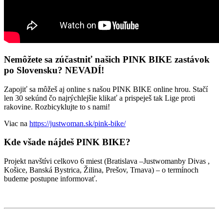
Nemôžete sa zúčastniť našich PINK BIKE zastávok
po Slovensku? NEVADÍ!
Zapojiť sa môžeš aj online s našou PINK BIKE online hrou. Stačí
len 30 sekúnd čo najrýchlejšie klikať a prispeješ tak Lige proti
rakovine. Rozbicyklujte to s nami!
Viac na
https://justwoman.sk/pink-bike/
Kde všade nájdeš PINK BIKE?
Projekt navštívi celkovo 6 miest (Bratislava –Justwomanby Divas ,
Košice, Banská Bystrica, Žilina, Prešov, Trnava) – o termínoch
budeme postupne informovať.