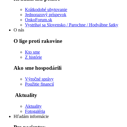
Krátkodobé ubytovanie
Jednorazový príspevok
OnkoForum.sk
Vystrihaj sa Slovensko / Parochne / Hodvábne šatky
O nás
O lige proti rakovine
Kto sme
Z histórie
Ako sme hospodárili
Výročné správy
Použitie financií
Aktuality
Aktuality
Fotogaléria
Hľadám informácie