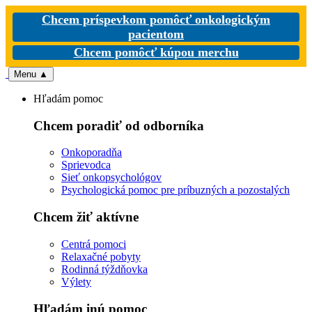
Chcem príspevkom pomôcť onkologickým
pacientom
Chcem pomôcť kúpou merchu
Menu
▲
Hľadám pomoc
Chcem poradiť od odborníka
Onkoporadňa
Sprievodca
Sieť onkopsychológov
Psychologická pomoc pre príbuzných a pozostalých
Chcem žiť aktívne
Centrá pomoci
Relaxačné pobyty
Rodinná týždňovka
Výlety
Hľadám inú pomoc