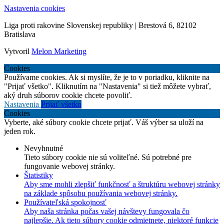
Nastavenia cookies
Liga proti rakovine Slovenskej republiky | Brestová 6, 82102
Bratislava
Vytvoril
Melon Marketing
Cookies
Používame cookies. Ak si myslíte, že je to v poriadku, kliknite na
"Prijať všetko". Kliknutím na "Nastavenia" si tiež môžete vybrať,
aký druh súborov cookie chcete povoliť.
Nastavenia
Prijať všetko
Cookies
Vyberte, aké súbory cookie chcete prijať. Váš výber sa uloží na
jeden rok.
Nevyhnutné
Tieto súbory cookie nie sú voliteľné. Sú potrebné pre
fungovanie webovej stránky.
Štatistiky
Aby sme mohli zlepšiť funkčnosť a štruktúru webovej stránky
na základe spôsobu používania webovej stránky.
Používateľská spokojnosť
Aby naša stránka počas vašej návštevy fungovala čo
najlepšie. Ak tieto súbory cookie odmietnete, niektoré funkcie