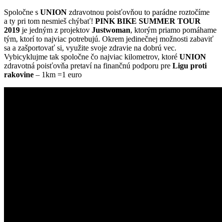
Spoločne s
UNION
zdravotnou poisťovňou to parádne roztočíme
a ty pri tom nesmieš chýbať!
PINK BIKE SUMMER TOUR
2019
je jedným z projektov
Justwoman
, ktorým priamo pomáhame
tým, ktorí to najviac potrebujú. Okrem jedinečnej možnosti zabaviť
sa a zašportovať si, využite svoje zdravie na dobrú vec.
Vybicyklujme tak spoločne čo najviac kilometrov, ktoré
UNION
zdravotná poisťovňa pretaví na finančnú podporu pre
Ligu proti
rakovine
– 1km =1 euro