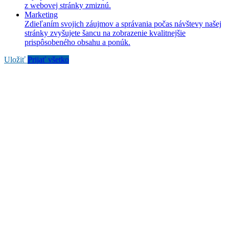
z webovej stránky zmiznú.
Marketing
Zdieľaním svojich záujmov a správania počas návštevy našej
stránky zvyšujete šancu na zobrazenie kvalitnejšie
prispôsobeného obsahu a ponúk.
Uložiť
Prijať všetko