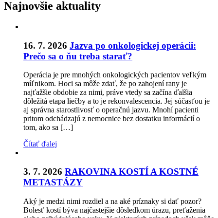
Najnovšie aktuality
16. 7. 2026
Jazva po onkologickej operácii:
Prečo sa o ňu treba starať?
Operácia je pre mnohých onkologických pacientov veľkým
míľnikom. Hoci sa môže zdať, že po zahojení rany je
najťažšie obdobie za nimi, práve vtedy sa začína ďalšia
dôležitá etapa liečby a to je rekonvalescencia. Jej súčasťou je
aj správna starostlivosť o operačnú jazvu. Mnohí pacienti
pritom odchádzajú z nemocnice bez dostatku informácií o
tom, ako sa […]
Čítať ďalej
3. 7. 2026
RAKOVINA KOSTÍ A KOSTNÉ
METASTÁZY
Aký je medzi nimi rozdiel a na aké príznaky si dať pozor?
Bolesť kostí býva najčastejšie dôsledkom úrazu, preťaženia