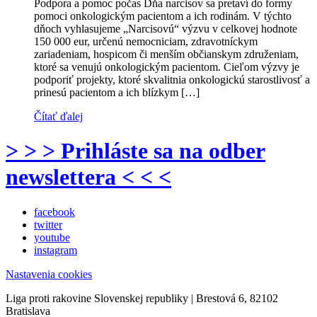
Podpora a pomoc počas Dňa narcisov sa pretaví do formy
pomoci onkologickým pacientom a ich rodinám. V týchto
dňoch vyhlasujeme „Narcisovú“ výzvu v celkovej hodnote
150 000 eur, určenú nemocniciam, zdravotníckym
zariadeniam, hospicom či menším občianskym združeniam,
ktoré sa venujú onkologickým pacientom. Cieľom výzvy je
podporiť projekty, ktoré skvalitnia onkologickú starostlivosť a
prinesú pacientom a ich blízkym […]
Čítať ďalej
> > > Prihláste sa na odber
newslettera < < <
facebook
twitter
youtube
instagram
Nastavenia cookies
Liga proti rakovine Slovenskej republiky | Brestová 6, 82102
Bratislava