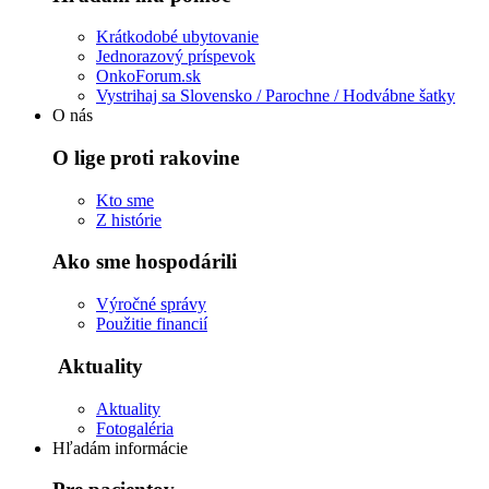
Krátkodobé ubytovanie
Jednorazový príspevok
OnkoForum.sk
Vystrihaj sa Slovensko / Parochne / Hodvábne šatky
O nás
O lige proti rakovine
Kto sme
Z histórie
Ako sme hospodárili
Výročné správy
Použitie financií
Aktuality
Aktuality
Fotogaléria
Hľadám informácie