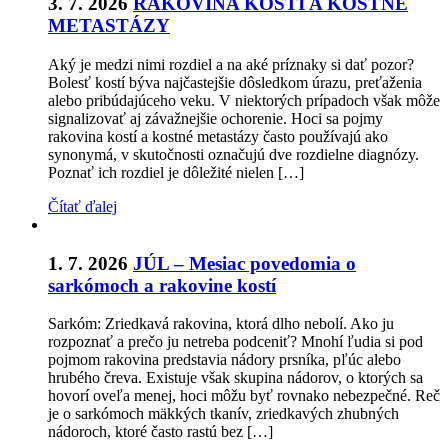
3. 7. 2026
RAKOVINA KOSTÍ A KOSTNÉ
METASTÁZY
Aký je medzi nimi rozdiel a na aké príznaky si dať pozor?
Bolesť kostí býva najčastejšie dôsledkom úrazu, preťaženia
alebo pribúdajúceho veku. V niektorých prípadoch však môže
signalizovať aj závažnejšie ochorenie. Hoci sa pojmy
rakovina kostí a kostné metastázy často používajú ako
synonymá, v skutočnosti označujú dve rozdielne diagnózy.
Poznať ich rozdiel je dôležité nielen […]
Čítať ďalej
1. 7. 2026
JÚL – Mesiac povedomia o
sarkómoch a rakovine kostí
Sarkóm: Zriedkavá rakovina, ktorá dlho nebolí. Ako ju
rozpoznať a prečo ju netreba podceniť? Mnohí ľudia si pod
pojmom rakovina predstavia nádory prsníka, pľúc alebo
hrubého čreva. Existuje však skupina nádorov, o ktorých sa
hovorí oveľa menej, hoci môžu byť rovnako nebezpečné. Reč
je o sarkómoch mäkkých tkanív, zriedkavých zhubných
nádoroch, ktoré často rastú bez […]