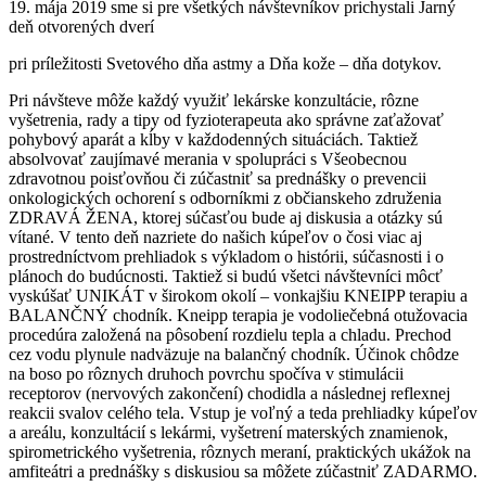
19. mája 2019 sme si pre všetkých návštevníkov prichystali Jarný
deň otvorených dverí
pri príležitosti Svetového dňa astmy a Dňa kože – dňa dotykov.
Pri návšteve môže každý využiť lekárske konzultácie, rôzne
vyšetrenia, rady a tipy od fyzioterapeuta ako správne zaťažovať
pohybový aparát a kĺby v každodenných situáciách. Taktiež
absolvovať zaujímavé merania v spolupráci s Všeobecnou
zdravotnou poisťovňou či zúčastniť sa prednášky o prevencii
onkologických ochorení s odborníkmi z občianskeho združenia
ZDRAVÁ ŽENA, ktorej súčasťou bude aj diskusia a otázky sú
vítané. V tento deň nazriete do našich kúpeľov o čosi viac aj
prostredníctvom prehliadok s výkladom o histórii, súčasnosti i o
plánoch do budúcnosti. Taktiež si budú všetci návštevníci môcť
vyskúšať UNIKÁT v širokom okolí – vonkajšiu KNEIPP terapiu a
BALANČNÝ chodník. Kneipp terapia je vodoliečebná otužovacia
procedúra založená na pôsobení rozdielu tepla a chladu. Prechod
cez vodu plynule nadväzuje na balančný chodník. Účinok chôdze
na boso po rôznych druhoch povrchu spočíva v stimulácii
receptorov (nervových zakončení) chodidla a následnej reflexnej
reakcii svalov celého tela. Vstup je voľný a teda prehliadky kúpeľov
a areálu, konzultácií s lekármi, vyšetrení materských znamienok,
spirometrického vyšetrenia, rôznych meraní, praktických ukážok na
amfiteátri a prednášky s diskusiou sa môžete zúčastniť ZADARMO.