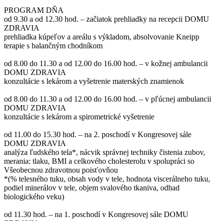
PROGRAM DŇA
od 9.30 a od 12.30 hod. – začiatok prehliadky na recepcii DOMU
ZDRAVIA
prehliadka kúpeľov a areálu s výkladom, absolvovanie Kneipp
terapie s balančným chodníkom
od 8.00 do 11.30 a od 12.00 do 16.00 hod. – v kožnej ambulancii
DOMU ZDRAVIA
konzultácie s lekárom a vyšetrenie materských znamienok
od 8.00 do 11.30 a od 12.00 do 16.00 hod. – v pľúcnej ambulancii
DOMU ZDRAVIA
konzultácie s lekárom a spirometrické vyšetrenie
od 11.00 do 15.30 hod. – na 2. poschodí v Kongresovej sále
DOMU ZDRAVIA
analýza ľudského tela*, nácvik správnej techniky čistenia zubov,
merania: tlaku, BMI a celkového cholesterolu v spolupráci so
Všeobecnou zdravotnou poisťovňou
*(% telesného tuku, obsah vody v tele, hodnota viscerálneho tuku,
podiel minerálov v tele, objem svalového tkaniva, odhad
biologického veku)
od 11.30 hod. – na 1. poschodí v Kongresovej sále DOMU