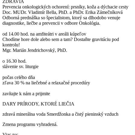
ZDRAVIA
Prevencia onkologických ochorení: prsníky, koža a dýchacie cesty
Doc. MUDr. Vladimír Bella, PhD. a PhDr. Erika Zámečníková
Odborná prednáška so špecialistom, ktorý sa dlhodobo venuje
diagnostike, liečbe a prevencii v odbore Onkológia.
od 14.00 hod. na amfiteátri v areáli kúpeľov
Chodíme hore dole alebo sem a tam? Dostaňte gravitáciu pod
kontrolu!
Mgr. Marián Jendrichovský, PhD.
o 16.30 hod.
slávenie sv. liturgie
počas celého dňa
zľava 30 % na liečebné a relaxačné procedúry
zavítajte k nám a prijmite
DARY PRÍRODY, KTORÉ LIEČIA
zdravá minerálna voda Smerdžonka a čistý pieninský vzduch
Zmena programu vyhradená.
Viac na: