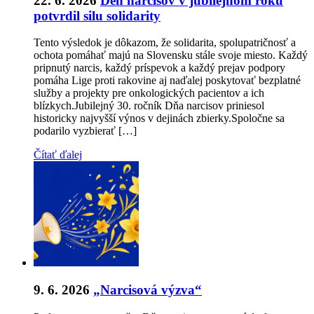
22. 6. 2026
Deň narcisov v jubilejnom roku
potvrdil silu solidarity
Tento výsledok je dôkazom, že solidarita, spolupatričnosť a
ochota pomáhať majú na Slovensku stále svoje miesto. Každý
pripnutý narcis, každý príspevok a každý prejav podpory
pomáha Lige proti rakovine aj naďalej poskytovať bezplatné
služby a projekty pre onkologických pacientov a ich
blízkych.Jubilejný 30. ročník Dňa narcisov priniesol
historicky najvyšší výnos v dejinách zbierky.Spoločne sa
podarilo vyzbierať […]
Čítať ďalej
9. 6. 2026
„Narcisová výzva“