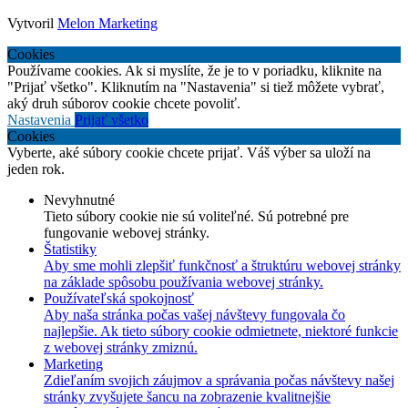
Vytvoril
Melon Marketing
Cookies
Používame cookies. Ak si myslíte, že je to v poriadku, kliknite na
"Prijať všetko". Kliknutím na "Nastavenia" si tiež môžete vybrať,
aký druh súborov cookie chcete povoliť.
Nastavenia
Prijať všetko
Cookies
Vyberte, aké súbory cookie chcete prijať. Váš výber sa uloží na
jeden rok.
Nevyhnutné
Tieto súbory cookie nie sú voliteľné. Sú potrebné pre
fungovanie webovej stránky.
Štatistiky
Aby sme mohli zlepšiť funkčnosť a štruktúru webovej stránky
na základe spôsobu používania webovej stránky.
Používateľská spokojnosť
Aby naša stránka počas vašej návštevy fungovala čo
najlepšie. Ak tieto súbory cookie odmietnete, niektoré funkcie
z webovej stránky zmiznú.
Marketing
Zdieľaním svojich záujmov a správania počas návštevy našej
stránky zvyšujete šancu na zobrazenie kvalitnejšie