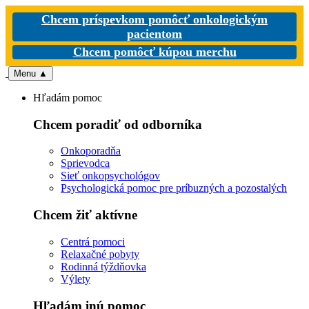
Chcem príspevkom pomôcť onkologickým
pacientom
Chcem pomôcť kúpou merchu
Menu
▲
Hľadám pomoc
Chcem poradiť od odborníka
Onkoporadňa
Sprievodca
Sieť onkopsychológov
Psychologická pomoc pre príbuzných a pozostalých
Chcem žiť aktívne
Centrá pomoci
Relaxačné pobyty
Rodinná týždňovka
Výlety
Hľadám inú pomoc