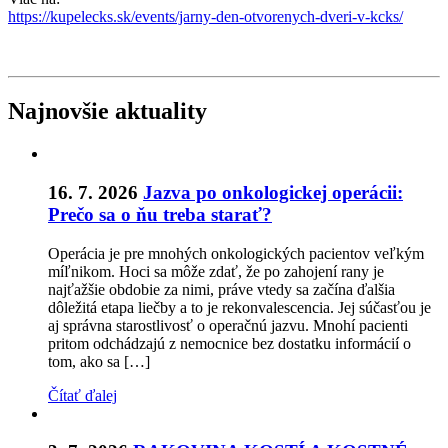
https://kupelecks.sk/events/jarny-den-otvorenych-dveri-v-kcks/
Najnovšie aktuality
16. 7. 2026
Jazva po onkologickej operácii:
Prečo sa o ňu treba starať?
Operácia je pre mnohých onkologických pacientov veľkým
míľnikom. Hoci sa môže zdať, že po zahojení rany je
najťažšie obdobie za nimi, práve vtedy sa začína ďalšia
dôležitá etapa liečby a to je rekonvalescencia. Jej súčasťou je
aj správna starostlivosť o operačnú jazvu. Mnohí pacienti
pritom odchádzajú z nemocnice bez dostatku informácií o
tom, ako sa […]
Čítať ďalej