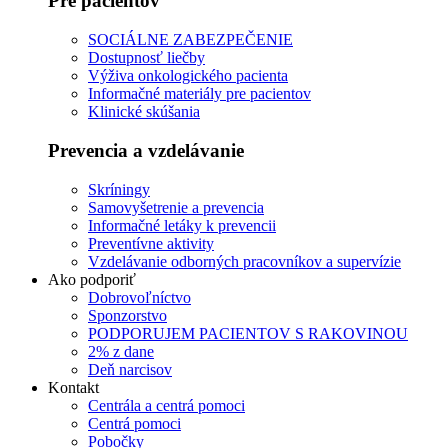
Pre pacientov
SOCIÁLNE ZABEZPEČENIE
Dostupnosť liečby
Výživa onkologického pacienta
Informačné materiály pre pacientov
Klinické skúšania
Prevencia a vzdelávanie
Skríningy
Samovyšetrenie a prevencia
Informačné letáky k prevencii
Preventívne aktivity
Vzdelávanie odborných pracovníkov a supervízie
Ako podporiť
Dobrovoľníctvo
Sponzorstvo
PODPORUJEM PACIENTOV S RAKOVINOU
2% z dane
Deň narcisov
Kontakt
Centrála a centrá pomoci
Centrá pomoci
Pobočky