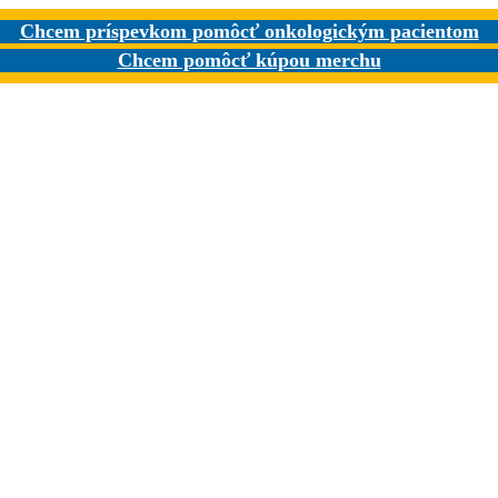
Chcem príspevkom pomôcť onkologickým pacientom
Chcem pomôcť kúpou merchu