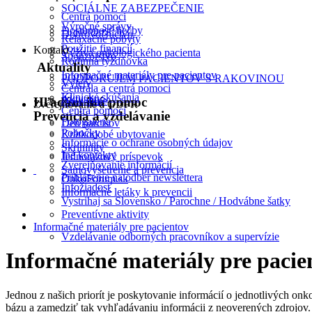
SOCIÁLNE ZABEZPEČENIE
Centrá pomoci
Výročné správy
Dostupnosť liečby
Dobrovoľníctvo
Relaxačné pobyty
Použitie financií
Kontakt
Výživa onkologického pacienta
Sponzorstvo
Rodinná týždňovka
Aktuality
Informačné materiály pre pacientov
PODPORUJEM PACIENTOV S RAKOVINOU
Výlety
Centrála a centrá pomoci
Klinické skúšania
Aktuality
2% z dane
Hľadám inú pomoc
Zverejňovanie a GDPR
Centrá pomoci
Prevencia a vzdelávanie
Fotogaléria
Deň narcisov
Pobočky
Krátkodobé ubytovanie
Informácie o ochrane osobných údajov
Skríningy
Iné kontakty
Jednorazový príspevok
Zverejňovanie informácií
Samovyšetrenie a prevencia
Prihlásenie na odber newslettera
OnkoForum.sk
Infožiadosť
Informačné letáky k prevencii
Vystrihaj sa Slovensko / Parochne / Hodvábne šatky
Preventívne aktivity
Informačné materiály pre pacientov
Vzdelávanie odborných pracovníkov a supervízie
Informačné materiály pre pacie
Jednou z našich priorít je poskytovanie informácií o jednotlivých on
bázu a zamedziť tak vyhľadávaniu informácii z neoverených zdrojov.