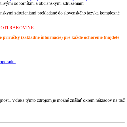
otlivými odborníkmi a občianskymi združeniami.
ianskymi združeniami prekladané do slovenského jazyka komplexné
PROTI RAKOVINE.
e príručky (základné informácie) pre každé ochorenie (nájdete
oporadni
.
rejnosti. Vďaka týmto zdrojom je možné znášať okrem nákladov na tlač