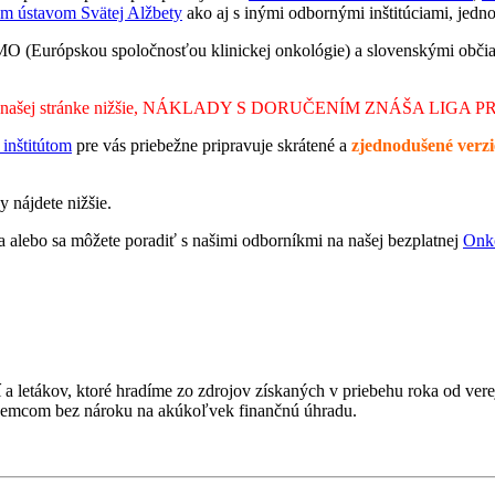
m ústavom Svätej Alžbety
ako aj s inými odbornými inštitúciami, jedn
SMO (Európskou spoločnosťou klinickej onkológie) a slovenskými obč
 našej stránke nižšie, NÁKLADY S DORUČENÍM ZNÁŠA LIGA 
inštitútom
pre vás priebežne pripravuje skrátené a
zjednodušené verzi
nájdete nižšie.
a alebo sa môžete poradiť s našimi odborníkmi na našej bezplatnej
Onk
í a letákov, ktoré hradíme zo zdrojov získaných v priebehu roka od ve
áujemcom bez nároku na akúkoľvek finančnú úhradu.