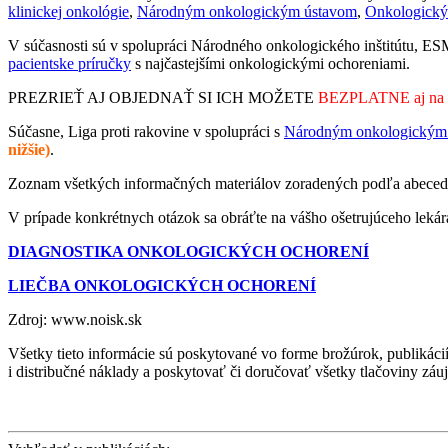
klinickej onkológie
,
Národným onkologickým ústavom
,
Onkologický
V súčasnosti sú v spolupráci Národného onkologického inštitútu, E
pacientske príručky
s najčastejšími onkologickými ochoreniami.
PREZRIEŤ AJ OBJEDNAŤ SI ICH MOŽETE
BEZPLATNE aj na
Súčasne, Liga proti rakovine v spolupráci s
Národným onkologickým 
nižšie)
.
Zoznam všetkých informačných materiálov zoradených podľa abecedy 
V prípade konkrétnych otázok sa obráťte na vášho ošetrujúceho lekár
DIAGNOSTIKA ONKOLOGICKÝCH OCHORENÍ
LIEČBA ONKOLOGICKÝCH OCHORENÍ
Zdroj: www.noisk.sk
Všetky tieto informácie sú poskytované vo forme brožúrok, publikáci
i distribučné náklady a poskytovať či doručovať všetky tlačoviny z