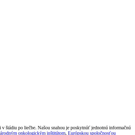
 i v štádiu po liečbe. Našou snahou je poskytnúť jednotnú informačnú
árodným onkologickým inštitútom
,
Európskou spoločnosťou