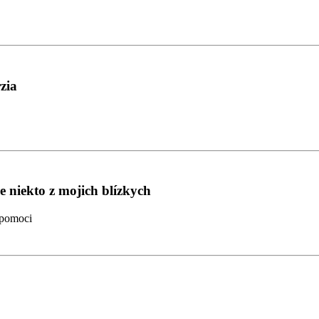
zia
 niekto z mojich blízkych
a pomoci