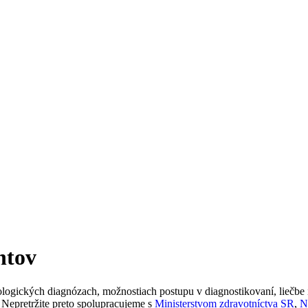
ntov
kologických diagnózach, možnostiach postupu v diagnostikovaní, liečbe
 Nepretržite preto spolupracujeme s
Ministerstvom zdravotníctva SR
,
N