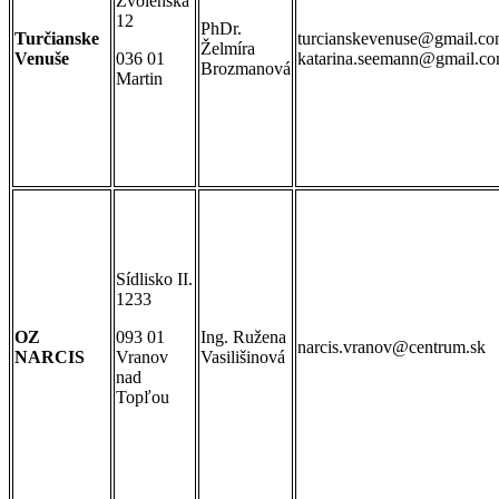
Zvolenská
12
PhDr.
Turčianske
turcianskevenuse@gmail.co
Želmíra
Venuše
036 01
katarina.seemann@gmail.c
Brozmanová
Martin
Sídlisko II.
1233
OZ
093 01
Ing. Ružena
narcis.vranov@centrum.sk
NARCIS
Vranov
Vasilišinová
nad
Topľou