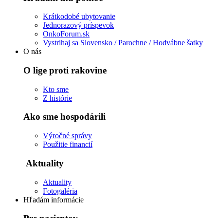
Krátkodobé ubytovanie
Jednorazový príspevok
OnkoForum.sk
Vystrihaj sa Slovensko / Parochne / Hodvábne šatky
O nás
O lige proti rakovine
Kto sme
Z histórie
Ako sme hospodárili
Výročné správy
Použitie financií
Aktuality
Aktuality
Fotogaléria
Hľadám informácie