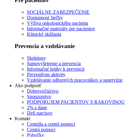
Pre pacientov
SOCIÁLNE ZABEZPEČENIE
Dostupnosť liečby
Výživa onkologického pacienta
Informačné materiály pre pacientov
Klinické skúšania
Prevencia a vzdelávanie
Skríningy
Samovyšetrenie a prevencia
Informačné letáky k prevencii
Preventívne aktivity
Vzdelávanie odborných pracovníkov a supervízie
Ako podporiť
Dobrovoľníctvo
Sponzorstvo
PODPORUJEM PACIENTOV S RAKOVINOU
2% z dane
Deň narcisov
Kontakt
Centrála a centrá pomoci
Centrá pomoci
Pobočky