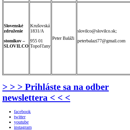
Slovenské
Krušovská
združenie
1831/A
slovilco@slovilco.sk;
Peter Baláži
stomikov –
955 01
peterbalazi77@gmail.com
SLOVILCO
Topoľčany
> > > Prihláste sa na odber
newslettera < < <
facebook
twitter
youtube
instagram