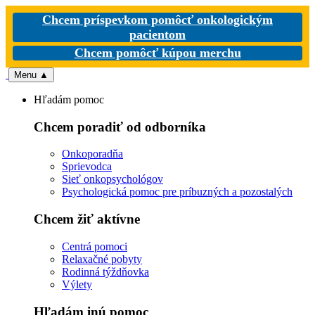
Chcem príspevkom pomôcť onkologickým
pacientom
Chcem pomôcť kúpou merchu
Menu
▲
Hľadám pomoc
Chcem poradiť od odborníka
Onkoporadňa
Sprievodca
Sieť onkopsychológov
Psychologická pomoc pre príbuzných a pozostalých
Chcem žiť aktívne
Centrá pomoci
Relaxačné pobyty
Rodinná týždňovka
Výlety
Hľadám inú pomoc