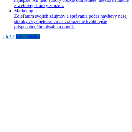
najlepšie. Ak tieto súbory cookie odmietnete, niektoré funkcie
z webovej stránky zmiznú.
Marketing
Zdieľaním svojich záujmov a správania počas návštevy našej
stránky zvyšujete šancu na zobrazenie kvalitnejšie
prispôsobeného obsahu a ponúk.
Uložiť
Prijať všetko