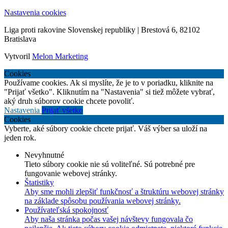
Nastavenia cookies
Liga proti rakovine Slovenskej republiky | Brestová 6, 82102
Bratislava
Vytvoril
Melon Marketing
Cookies
Používame cookies. Ak si myslíte, že je to v poriadku, kliknite na
"Prijať všetko". Kliknutím na "Nastavenia" si tiež môžete vybrať,
aký druh súborov cookie chcete povoliť.
Nastavenia
Prijať všetko
Cookies
Vyberte, aké súbory cookie chcete prijať. Váš výber sa uloží na
jeden rok.
Nevyhnutné
Tieto súbory cookie nie sú voliteľné. Sú potrebné pre
fungovanie webovej stránky.
Štatistiky
Aby sme mohli zlepšiť funkčnosť a štruktúru webovej stránky
na základe spôsobu používania webovej stránky.
Používateľská spokojnosť
Aby naša stránka počas vašej návštevy fungovala čo