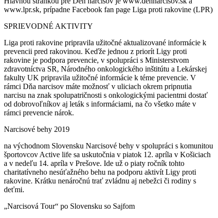
Hlavnou stránkou pre Deň narcisov je www.dennarcisov.sk a
www.lpr.sk, prípadne Facebook fan page Liga proti rakovine (LPR)
SPRIEVODNÉ AKTIVITY
Liga proti rakovine pripravila užitočné aktualizované informácie k
prevencii pred rakovinou. Keďže jednou z priorít Ligy proti
rakovine je podpora prevencie, v spolupráci s Ministerstvom
zdravotníctva SR, Národného onkologického inštitútu a Lekárskej
fakulty UK pripravila užitočné informácie k téme prevencie. V
rámci Dňa narcisov máte možnosť v uliciach okrem pripnutia
narcisu na znak spolupatričnosti s onkologickými pacientmi dostať
od dobrovoľníkov aj leták s informáciami, na čo všetko máte v
rámci prevencie nárok.
Narcisové behy 2019
na východnom Slovensku Narcisové behy v spolupráci s komunitou
športovcov Active life sa uskutočnia v piatok 12. apríla v Košiciach
a v nedeľu 14. apríla v Prešove. Ide už o piaty ročník tohto
charitatívneho nesúťažného behu na podporu aktivít Ligy proti
rakovine. Krátku nenáročnú trať zvládnu aj nebežci či rodiny s
deťmi.
„Narcisová Tour“ po Slovensku so Sajfom