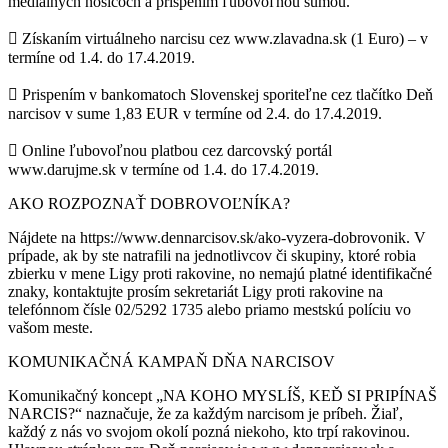
mediálnych nosičoch a prispením ľubovoľnou sumou.
 Získaním virtuálneho narcisu cez www.zlavadna.sk (1 Euro) – v
termíne od 1.4. do 17.4.2019.
 Prispením v bankomatoch Slovenskej sporiteľne cez tlačítko Deň
narcisov v sume 1,83 EUR v termíne od 2.4. do 17.4.2019.
 Online ľubovoľnou platbou cez darcovský portál
www.darujme.sk v termíne od 1.4. do 17.4.2019.
AKO ROZPOZNAŤ DOBROVOĽNÍKA?
Nájdete na https://www.dennarcisov.sk/ako-vyzera-dobrovonik. V
prípade, ak by ste natrafili na jednotlivcov či skupiny, ktoré robia
zbierku v mene Ligy proti rakovine, no nemajú platné identifikačné
znaky, kontaktujte prosím sekretariát Ligy proti rakovine na
telefónnom čísle 02/5292 1735 alebo priamo mestskú políciu vo
vašom meste.
KOMUNIKAČNÁ KAMPAŇ DŇA NARCISOV
Komunikačný koncept „NA KOHO MYSLÍŠ, KEĎ SI PRIPÍNAŠ
NARCIS?“ naznačuje, že za každým narcisom je príbeh. Žiaľ,
každý z nás vo svojom okolí pozná niekoho, kto trpí rakovinou.