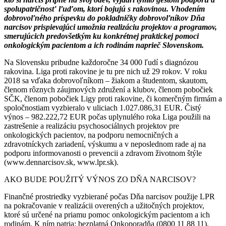
spolupatričnosť ľuďom, ktorí bojujú s rakovinou. Vhodením
dobrovoľného príspevku do pokladničky dobrovoľníkov Dňa
narcisov prispievajúci umožnia realizáciu projektov a programov,
smerujúcich predovšetkým ku konkrétnej praktickej pomoci
onkologickým pacientom a ich rodinám naprieč Slovenskom.
Na Slovensku pribudne každoročne 34 000 ľudí s diagnózou
rakovina. Liga proti rakovine je tu pre nich už 29 rokov. V roku
2018 sa vďaka dobrovoľníkom – žiakom a študentom, skautom,
členom rôznych záujmových združení a klubov, členom pobočiek
SČK, členom pobočiek Ligy proti rakovine, či komerčným firmám a
spoločnostiam vyzbieralo v uliciach 1.027.086,31 EUR. Čistý
výnos – 982.222,72 EUR počas uplynulého roka Liga použili na
zastrešenie a realizáciu psychosociálnych projektov pre
onkologických pacientov, na podporu nemocničných a
zdravotníckych zariadení, výskumu a v neposlednom rade aj na
podporu informovanosti o prevencii a zdravom životnom štýle
(www.dennarcisov.sk, www.lpr.sk).
AKO BUDE POUŽITÝ VÝNOS ZO DŇA NARCISOV?
Finančné prostriedky vyzbierané počas Dňa narcisov použije LPR
na pokračovanie v realizácii overených a užitočných projektov,
ktoré sú určené na priamu pomoc onkologickým pacientom a ich
rodinám. K ním patria: bezplatná Onkoporadňa (0800 11 88 11),