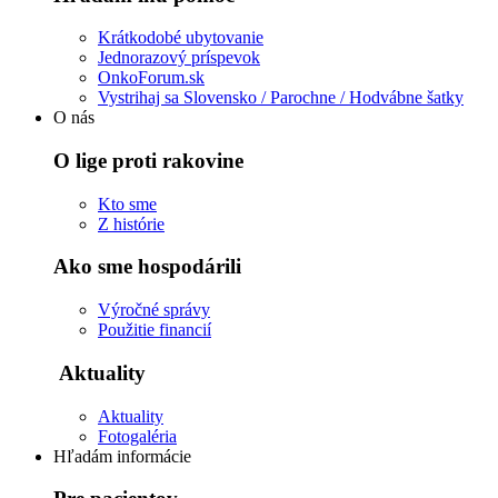
Krátkodobé ubytovanie
Jednorazový príspevok
OnkoForum.sk
Vystrihaj sa Slovensko / Parochne / Hodvábne šatky
O nás
O lige proti rakovine
Kto sme
Z histórie
Ako sme hospodárili
Výročné správy
Použitie financií
Aktuality
Aktuality
Fotogaléria
Hľadám informácie