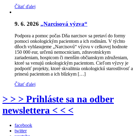
Čítať ďalej
9. 6. 2026
„Narcisová výzva“
Podpora a pomoc počas Dňa narcisov sa pretaví do formy
pomoci onkologickým pacientom a ich rodinám. V týchto
dňoch vyhlasujeme „Narcisovú“ výzvu v celkovej hodnote
150 000 eur, určenú nemocniciam, zdravotníckym
zariadeniam, hospicom či menším občianskym združeniam,
ktoré sa venujú onkologickým pacientom. Cieľom výzvy je
podporiť projekty, ktoré skvalitnia onkologickú starostlivosť a
prinesú pacientom a ich blízkym […]
Čítať ďalej
> > > Prihláste sa na odber
newslettera < < <
facebook
twitter