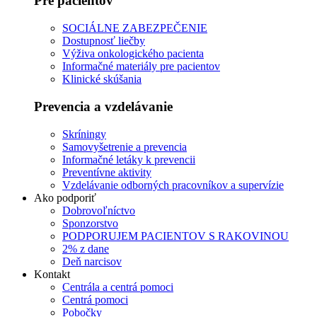
Pre pacientov
SOCIÁLNE ZABEZPEČENIE
Dostupnosť liečby
Výživa onkologického pacienta
Informačné materiály pre pacientov
Klinické skúšania
Prevencia a vzdelávanie
Skríningy
Samovyšetrenie a prevencia
Informačné letáky k prevencii
Preventívne aktivity
Vzdelávanie odborných pracovníkov a supervízie
Ako podporiť
Dobrovoľníctvo
Sponzorstvo
PODPORUJEM PACIENTOV S RAKOVINOU
2% z dane
Deň narcisov
Kontakt
Centrála a centrá pomoci
Centrá pomoci
Pobočky