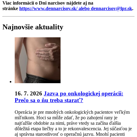
Viac informácií o Dni narcisov nájdete aj na
stránke
https://www.dennarcisov.sk/ alebo dennarcisov@lpr.sk
.
Najnovšie aktuality
16. 7. 2026
Jazva po onkologickej operácii:
Prečo sa o ňu treba starať?
Operácia je pre mnohých onkologických pacientov veľkým
míľnikom. Hoci sa môže zdať, že po zahojení rany je
najťažšie obdobie za nimi, práve vtedy sa začína ďalšia
dôležitá etapa liečby a to je rekonvalescencia. Jej súčasťou je
aj správna starostlivosť o operačnú jazvu. Mnohí pacienti