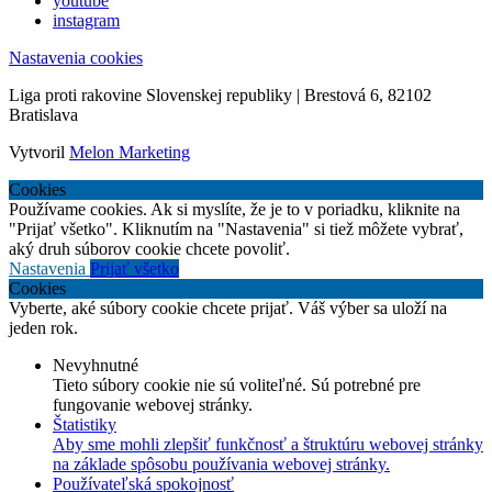
youtube
instagram
Nastavenia cookies
Liga proti rakovine Slovenskej republiky | Brestová 6, 82102
Bratislava
Vytvoril
Melon Marketing
Cookies
Používame cookies. Ak si myslíte, že je to v poriadku, kliknite na
"Prijať všetko". Kliknutím na "Nastavenia" si tiež môžete vybrať,
aký druh súborov cookie chcete povoliť.
Nastavenia
Prijať všetko
Cookies
Vyberte, aké súbory cookie chcete prijať. Váš výber sa uloží na
jeden rok.
Nevyhnutné
Tieto súbory cookie nie sú voliteľné. Sú potrebné pre
fungovanie webovej stránky.
Štatistiky
Aby sme mohli zlepšiť funkčnosť a štruktúru webovej stránky
na základe spôsobu používania webovej stránky.
Používateľská spokojnosť