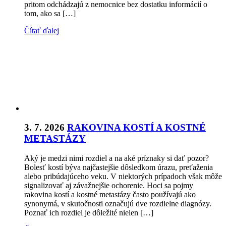
pritom odchádzajú z nemocnice bez dostatku informácií o
tom, ako sa […]
Čítať ďalej
3. 7. 2026
RAKOVINA KOSTÍ A KOSTNÉ
METASTÁZY
Aký je medzi nimi rozdiel a na aké príznaky si dať pozor?
Bolesť kostí býva najčastejšie dôsledkom úrazu, preťaženia
alebo pribúdajúceho veku. V niektorých prípadoch však môže
signalizovať aj závažnejšie ochorenie. Hoci sa pojmy
rakovina kostí a kostné metastázy často používajú ako
synonymá, v skutočnosti označujú dve rozdielne diagnózy.
Poznať ich rozdiel je dôležité nielen […]