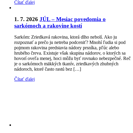
Čítať ďalej
1. 7. 2026
JÚL – Mesiac povedomia o
sarkómoch a rakovine kostí
Sarkóm: Zriedkavá rakovina, ktorá dlho nebolí. Ako ju
rozpoznať a prečo ju netreba podceniť? Mnohí ľudia si pod
pojmom rakovina predstavia nádory prsníka, pľúc alebo
hrubého čreva. Existuje však skupina nádorov, o ktorých sa
hovorí oveľa menej, hoci môžu byť rovnako nebezpečné. Reč
je o sarkómoch mäkkých tkanív, zriedkavých zhubných
nádoroch, ktoré často rastú bez […]
Čítať ďalej