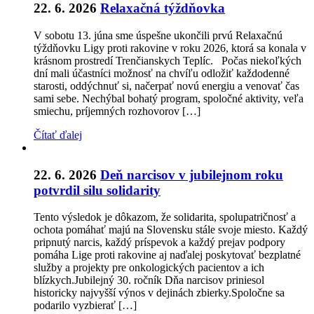
22. 6. 2026
Relaxačná týždňovka
V sobotu 13. júna sme úspešne ukončili prvú Relaxačnú
týždňovku Ligy proti rakovine v roku 2026, ktorá sa konala v
krásnom prostredí Trenčianskych Teplíc. Počas niekoľkých
dní mali účastníci možnosť na chvíľu odložiť každodenné
starosti, oddýchnuť si, načerpať novú energiu a venovať čas
sami sebe. Nechýbal bohatý program, spoločné aktivity, veľa
smiechu, príjemných rozhovorov […]
Čítať ďalej
22. 6. 2026
Deň narcisov v jubilejnom roku
potvrdil silu solidarity
Tento výsledok je dôkazom, že solidarita, spolupatričnosť a
ochota pomáhať majú na Slovensku stále svoje miesto. Každý
pripnutý narcis, každý príspevok a každý prejav podpory
pomáha Lige proti rakovine aj naďalej poskytovať bezplatné
služby a projekty pre onkologických pacientov a ich
blízkych.Jubilejný 30. ročník Dňa narcisov priniesol
historicky najvyšší výnos v dejinách zbierky.Spoločne sa
podarilo vyzbierať […]