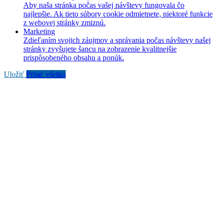
Aby naša stránka počas vašej návštevy fungovala čo
najlepšie. Ak tieto súbory cookie odmietnete, niektoré funkcie
z webovej stránky zmiznú.
Marketing
Zdieľaním svojich záujmov a správania počas návštevy našej
stránky zvyšujete šancu na zobrazenie kvalitnejšie
prispôsobeného obsahu a ponúk.
Uložiť
Prijať všetko