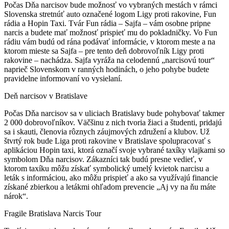
Počas Dňa narcisov bude možnosť vo vybraných mestách v rámci
Slovenska stretnúť auto označené logom Ligy proti rakovine, Fun
rádia a Hopin Taxi. Tvár Fun rádia – Sajfa – vám osobne pripne
narcis a budete mať možnosť prispieť mu do pokladničky. Vo Fun
rádiu vám budú od rána podávať informácie, v ktorom meste a na
ktorom mieste sa Sajfa – pre tento deň dobrovoľník Ligy proti
rakovine – nachádza. Sajfa vyráža na celodennú „narcisovú tour“
naprieč Slovenskom v ranných hodinách, o jeho pohybe budete
pravidelne informovaní vo vysielaní.
Deň narcisov v Bratislave
Počas Dňa narcisov sa v uliciach Bratislavy bude pohybovať takmer
2 000 dobrovoľníkov. Väčšinu z nich tvoria žiaci a študenti, pridajú
sa i skauti, členovia rôznych záujmových združení a klubov. Už
štvrtý rok bude Liga proti rakovine v Bratislave spolupracovať s
aplikáciou Hopin taxi, ktorá označí svoje vybrané taxíky vlajkami so
symbolom Dňa narcisov. Zákazníci tak budú presne vedieť, v
ktorom taxíku môžu získať symbolický umelý kvietok narcisu a
leták s informáciou, ako môžu prispieť a ako sa využívajú financie
získané zbierkou a letákmi ohľadom prevencie „Aj vy na ňu máte
nárok“.
Fragile Bratislava Narcis Tour