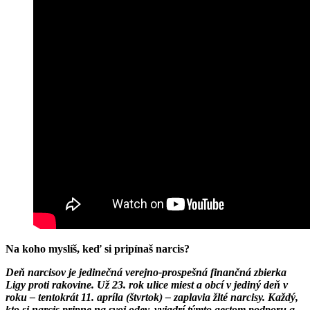
Na koho myslíš, keď si pripínaš narcis?
Deň narcisov je jedinečná verejno-prospešná finančná zbierka
Ligy proti rakovine. Už 23. rok ulice miest a obcí v jediný deň v
roku – tentokrát 11. apríla (štvrtok) – zaplavia žlté narcisy. Každý,
kto si narcis pripne na svoj odev, vyjadrí týmto gestom podporu a