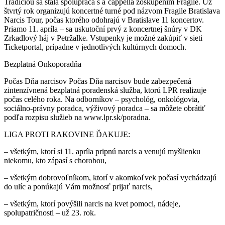
Tradíciou sa stala spolupráca s a´cappella zoskupením Fragile. Už
štvrtý rok organizujú koncertné turné pod názvom Fragile Bratislava
Narcis Tour, počas ktorého odohrajú v Bratislave 11 koncertov.
Priamo 11. apríla – sa uskutoční prvý z koncertnej šnúry v DK
Zrkadlový háj v Petržalke. Vstupenky je možné zakúpiť v sieti
Ticketportal, prípadne v jednotlivých kultúrnych domoch.
Bezplatná Onkoporadňa
Počas Dňa narcisov Počas Dňa narcisov bude zabezpečená
zintenzívnená bezplatná poradenská služba, ktorú LPR realizuje
počas celého roka. Na odborníkov – psychológ, onkológovia,
sociálno-právny poradca, výživový poradca – sa môžete obrátiť
podľa rozpisu služieb na www.lpr.sk/poradna.
LIGA PROTI RAKOVINE ĎAKUJE:
– všetkým, ktorí si 11. apríla pripnú narcis a venujú myšlienku
niekomu, kto zápasí s chorobou,
– všetkým dobrovoľníkom, ktorí v akomkoľvek počasí vychádzajú
do ulíc a ponúkajú Vám možnosť prijať narcis,
– všetkým, ktorí povýšili narcis na kvet pomoci, nádeje,
spolupatričnosti – už 23. rok.