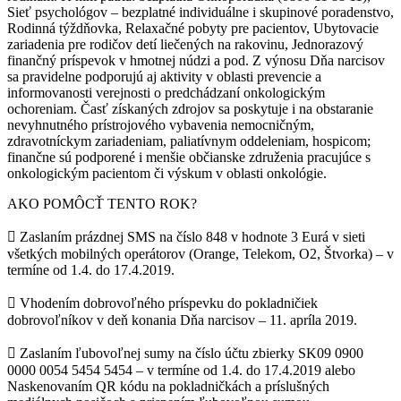
Sieť psychológov – bezplatné individuálne i skupinové poradenstvo,
Rodinná týždňovka, Relaxačné pobyty pre pacientov, Ubytovacie
zariadenia pre rodičov detí liečených na rakovinu, Jednorazový
finančný príspevok v hmotnej núdzi a pod. Z výnosu Dňa narcisov
sa pravidelne podporujú aj aktivity v oblasti prevencie a
informovanosti verejnosti o predchádzaní onkologickým
ochoreniam. Časť získaných zdrojov sa poskytuje i na obstaranie
nevyhnutného prístrojového vybavenia nemocničným,
zdravotníckym zariadeniam, paliatívnym oddeleniam, hospicom;
finančne sú podporené i menšie občianske združenia pracujúce s
onkologickým pacientom či výskum v oblasti onkológie.
AKO POMÔCŤ TENTO ROK?
 Zaslaním prázdnej SMS na číslo 848 v hodnote 3 Eurá v sieti
všetkých mobilných operátorov (Orange, Telekom, O2, Štvorka) – v
termíne od 1.4. do 17.4.2019.
 Vhodením dobrovoľného príspevku do pokladničiek
dobrovoľníkov v deň konania Dňa narcisov – 11. apríla 2019.
 Zaslaním ľubovoľnej sumy na číslo účtu zbierky SK09 0900
0000 0054 5454 5454 – v termíne od 1.4. do 17.4.2019 alebo
Naskenovaním QR kódu na pokladničkách a príslušných