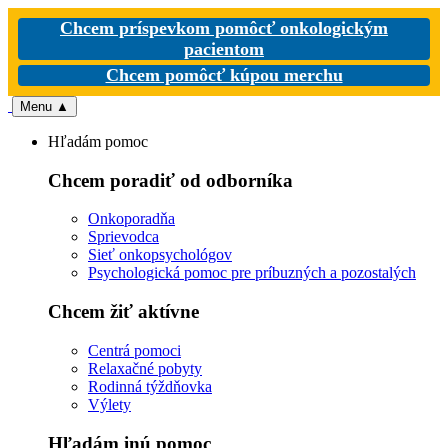
Chcem príspevkom pomôcť onkologickým
pacientom
Chcem pomôcť kúpou merchu
Menu
▲
Hľadám pomoc
Chcem poradiť od odborníka
Onkoporadňa
Sprievodca
Sieť onkopsychológov
Psychologická pomoc pre príbuzných a pozostalých
Chcem žiť aktívne
Centrá pomoci
Relaxačné pobyty
Rodinná týždňovka
Výlety
Hľadám inú pomoc