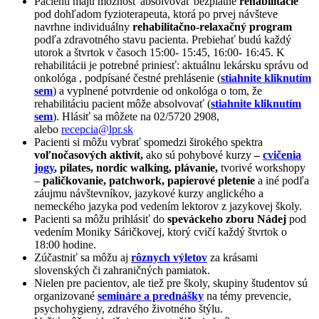
Pacienti majú možnosť absolvovať bezplatné
rehabilitácie
pod dohľadom fyzioterapeuta, ktorá po prvej návšteve
navrhne individuálny
rehabilitačno-relaxačný program
podľa zdravotného stavu pacienta. Prebiehať budú každý
utorok a štvrtok v časoch 15:00- 15:45, 16:00- 16:45. K
rehabilitácii je potrebné priniesť: aktuálnu lekársku správu od
onkológa , podpísané čestné prehlásenie (
stiahnite kliknutím
sem
) a vyplnené potvrdenie od onkológa o tom, že
rehabilitáciu pacient môže absolvovať (
stiahnite kliknutím
sem
). Hlásiť sa môžete na 02/5720 2908,
alebo
recepcia@lpr.sk
Pacienti si môžu vybrať spomedzi širokého spektra
voľnočasových aktivít,
ako sú pohybové kurzy
–
cvičenia
jogy
, pilates, nordic walking, plávanie,
tvorivé workshopy
–
paličkovanie, patchwork, papierové pletenie
a iné podľa
záujmu návštevníkov, jazykové kurzy anglického a
nemeckého jazyka pod vedením lektorov z jazykovej školy.
Pacienti sa môžu prihlásiť do
speváckeho zboru Nádej
pod
vedením Moniky Sáričkovej, ktorý cvičí každý štvrtok o
18:00 hodine.
Zúčastniť sa môžu aj
rôznych výletov
za krásami
slovenských či zahraničných pamiatok.
Nielen pre pacientov, ale tiež pre školy, skupiny študentov sú
organizované
semináre a prednášky
na témy prevencie,
psychohygieny, zdravého životného štýlu.