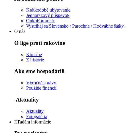
Krátkodobé ubytovanie
Jednorazový príspevok
OnkoForum.sk
Vystrihaj sa Slovensko / Parochne / Hodvábne šatky
O nás
O lige proti rakovine
Kto sme
Z histórie
Ako sme hospodárili
Výročné správy
Použitie financií
Aktuality
Aktuality
Fotogaléria
Hľadám informácie