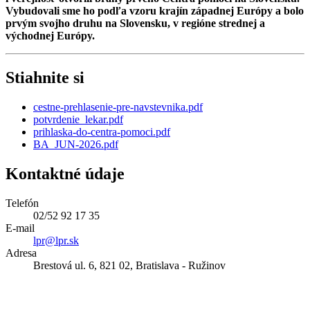
Vybudovali sme ho podľa vzoru krajín západnej Európy a bolo
prvým svojho druhu na Slovensku, v regióne strednej a
východnej Európy.
Stiahnite si
cestne-prehlasenie-pre-navstevnika.pdf
potvrdenie_lekar.pdf
prihlaska-do-centra-pomoci.pdf
BA_JUN-2026.pdf
Kontaktné údaje
Telefón
02/52 92 17 35
E-mail
lpr@lpr.sk
Adresa
Brestová ul. 6, 821 02, Bratislava - Ružinov