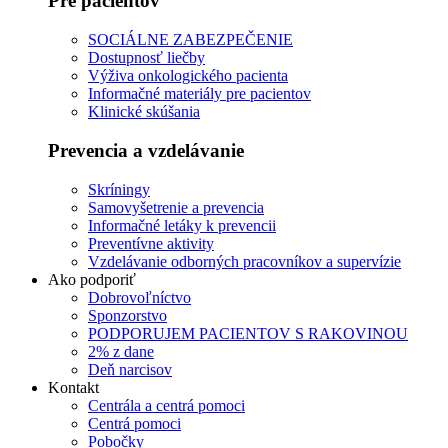
Pre pacientov
SOCIÁLNE ZABEZPEČENIE
Dostupnosť liečby
Výživa onkologického pacienta
Informačné materiály pre pacientov
Klinické skúšania
Prevencia a vzdelávanie
Skríningy
Samovyšetrenie a prevencia
Informačné letáky k prevencii
Preventívne aktivity
Vzdelávanie odborných pracovníkov a supervízie
Ako podporiť
Dobrovoľníctvo
Sponzorstvo
PODPORUJEM PACIENTOV S RAKOVINOU
2% z dane
Deň narcisov
Kontakt
Centrála a centrá pomoci
Centrá pomoci
Pobočky