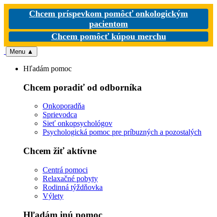
Chcem príspevkom pomôcť onkologickým
pacientom
Chcem pomôcť kúpou merchu
Menu
▲
Hľadám pomoc
Chcem poradiť od odborníka
Onkoporadňa
Sprievodca
Sieť onkopsychológov
Psychologická pomoc pre príbuzných a pozostalých
Chcem žiť aktívne
Centrá pomoci
Relaxačné pobyty
Rodinná týždňovka
Výlety
Hľadám inú pomoc