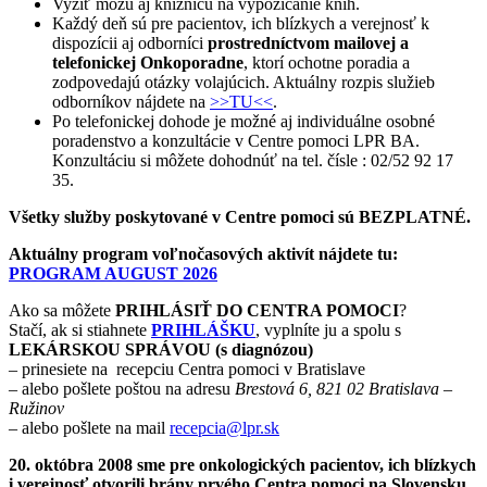
Vyžiť môžu aj knižnicu na vypožičanie kníh.
Každý deň sú pre pacientov, ich blízkych a verejnosť k
dispozícii aj odborníci
prostredníctvom mailovej a
telefonickej Onkoporadne
, ktorí ochotne poradia a
zodpovedajú otázky volajúcich. Aktuálny rozpis služieb
odborníkov nájdete na
>>TU<<
.
Po telefonickej dohode je možné aj individuálne osobné
poradenstvo a konzultácie v Centre pomoci LPR BA.
Konzultáciu si môžete dohodnúť na tel. čísle : 02/52 92 17
35.
Všetky služby poskytované v Centre pomoci sú BEZPLATNÉ.
Aktuálny program voľnočasových aktivít nájdete tu:
PROGRAM AUGUST 2026
Ako sa môžete
PRIHLÁSIŤ DO CENTRA POMOCI
?
Stačí, ak si stiahnete
PRIHLÁŠKU
, vyplníte ju a spolu s
LEKÁRSKOU SPRÁVOU (s diagnózou)
– prinesiete na recepciu Centra pomoci v Bratislave
– alebo pošlete poštou na adresu
Brestová 6, 821 02 Bratislava –
Ružinov
– alebo pošlete na mail
recepcia@lpr.sk
20. októbra 2008 sme pre onkologických pacientov, ich blízkych
i verejnosť otvorili brány prvého Centra pomoci na Slovensku.