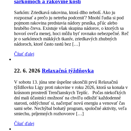
sarkómoch a rakovine kostí
Sarkóm: Zriedkavá rakovina, ktorá dlho nebolí. Ako ju
rozpoznať a prečo ju netreba podceniť? Mnohí ľudia si pod
pojmom rakovina predstavia nádory prsníka, pľúc alebo
hrubého čreva. Existuje však skupina nádorov, o ktorých sa
hovorí oveľa menej, hoci môžu byť rovnako nebezpečné. Reč
je o sarkómoch mäkkých tkanív, zriedkavých zhubných
nádoroch, ktoré často rastú bez […]
Čítať ďalej
22. 6. 2026
Relaxačná týždňovka
V sobotu 13. júna sme úspešne ukončili prvú Relaxačnú
týždňovku Ligy proti rakovine v roku 2026, ktorá sa konala v
krásnom prostredí Trenčianskych Teplíc. Počas niekoľkých
dní mali účastníci možnosť na chvíľu odložiť každodenné
starosti, oddýchnuť si, načerpať novú energiu a venovať čas
sami sebe. Nechýbal bohatý program, spoločné aktivity, veľa
smiechu, príjemných rozhovorov […]
Čítať ďalej