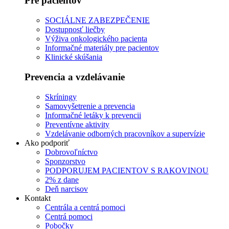
Pre pacientov
SOCIÁLNE ZABEZPEČENIE
Dostupnosť liečby
Výživa onkologického pacienta
Informačné materiály pre pacientov
Klinické skúšania
Prevencia a vzdelávanie
Skríningy
Samovyšetrenie a prevencia
Informačné letáky k prevencii
Preventívne aktivity
Vzdelávanie odborných pracovníkov a supervízie
Ako podporiť
Dobrovoľníctvo
Sponzorstvo
PODPORUJEM PACIENTOV S RAKOVINOU
2% z dane
Deň narcisov
Kontakt
Centrála a centrá pomoci
Centrá pomoci
Pobočky