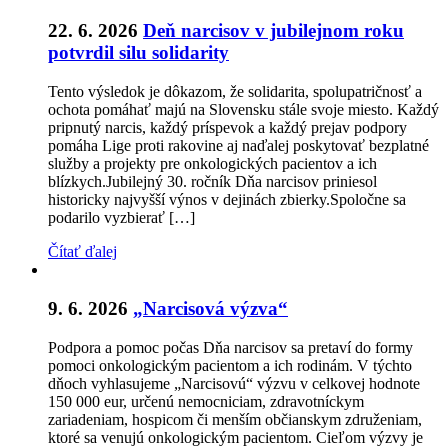
22. 6. 2026
Deň narcisov v jubilejnom roku
potvrdil silu solidarity
Tento výsledok je dôkazom, že solidarita, spolupatričnosť a
ochota pomáhať majú na Slovensku stále svoje miesto. Každý
pripnutý narcis, každý príspevok a každý prejav podpory
pomáha Lige proti rakovine aj naďalej poskytovať bezplatné
služby a projekty pre onkologických pacientov a ich
blízkych.Jubilejný 30. ročník Dňa narcisov priniesol
historicky najvyšší výnos v dejinách zbierky.Spoločne sa
podarilo vyzbierať […]
Čítať ďalej
9. 6. 2026
„Narcisová výzva“
Podpora a pomoc počas Dňa narcisov sa pretaví do formy
pomoci onkologickým pacientom a ich rodinám. V týchto
dňoch vyhlasujeme „Narcisovú“ výzvu v celkovej hodnote
150 000 eur, určenú nemocniciam, zdravotníckym
zariadeniam, hospicom či menším občianskym združeniam,
ktoré sa venujú onkologickým pacientom. Cieľom výzvy je