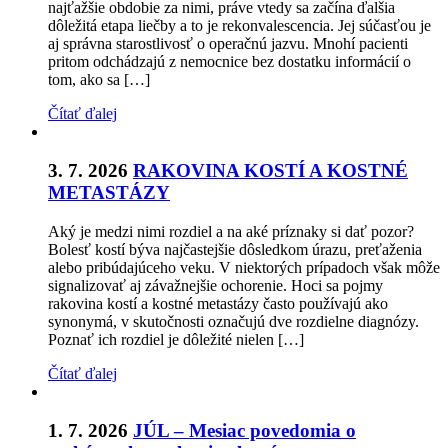
najťažšie obdobie za nimi, práve vtedy sa začína ďalšia
dôležitá etapa liečby a to je rekonvalescencia. Jej súčasťou je
aj správna starostlivosť o operačnú jazvu. Mnohí pacienti
pritom odchádzajú z nemocnice bez dostatku informácií o
tom, ako sa […]
Čítať ďalej
3. 7. 2026
RAKOVINA KOSTÍ A KOSTNÉ
METASTÁZY
Aký je medzi nimi rozdiel a na aké príznaky si dať pozor?
Bolesť kostí býva najčastejšie dôsledkom úrazu, preťaženia
alebo pribúdajúceho veku. V niektorých prípadoch však môže
signalizovať aj závažnejšie ochorenie. Hoci sa pojmy
rakovina kostí a kostné metastázy často používajú ako
synonymá, v skutočnosti označujú dve rozdielne diagnózy.
Poznať ich rozdiel je dôležité nielen […]
Čítať ďalej
1. 7. 2026
JÚL – Mesiac povedomia o