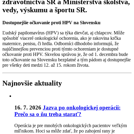
zdravotníctva SR a Ministerstva školstva,
vedy, výskumu a športu SR.
Dostupnejšie očkovanie proti HPV na Slovensku
Ľudský papilomavírus (HPV) sa týka dievčat, aj chlapcov. Môže
spôsobiť viaceré onkologické ochorenia, ako je rakovina krčka
maternice, penisu, či hrdla. Odborníci dlhodobo informujú, že
najúčinnejšou prevenciou proti týmto ochoreniam je dostupné
očkovanie proti HPV. Skvelou správou je, že od 1. decembra bude
toto očkovanie na Slovensku bezplatné a tým pádom aj dostupnejšie
pre všetky deti medzi 12. až 15. rokom života.
Najnovšie aktuality
16. 7. 2026
Jazva po onkologickej operácii:
Prečo sa o ňu treba starať?
Operácia je pre mnohých onkologických pacientov veľkým
míľnikom. Hoci sa môže zdať, že po zahojení rany je