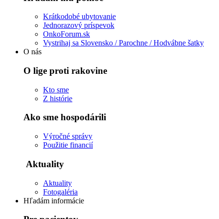
Krátkodobé ubytovanie
Jednorazový príspevok
OnkoForum.sk
Vystrihaj sa Slovensko / Parochne / Hodvábne šatky
O nás
O lige proti rakovine
Kto sme
Z histórie
Ako sme hospodárili
Výročné správy
Použitie financií
Aktuality
Aktuality
Fotogaléria
Hľadám informácie