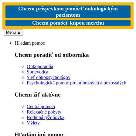
Chcem príspevkom pomôcť onkologickým
pacientom
Chcem pomôcť kúpou merchu
Menu
▲
Hľadám pomoc
Chcem poradiť od odborníka
Onkoporadňa
Sprievodca
Sieť onkopsychológov
Psychologická pomoc pre príbuzných a pozostalých
Chcem žiť aktívne
Centrá pomoci
Relaxačné pobyty
Rodinná týždňovka
Výlety
Hľadám inú pomoc