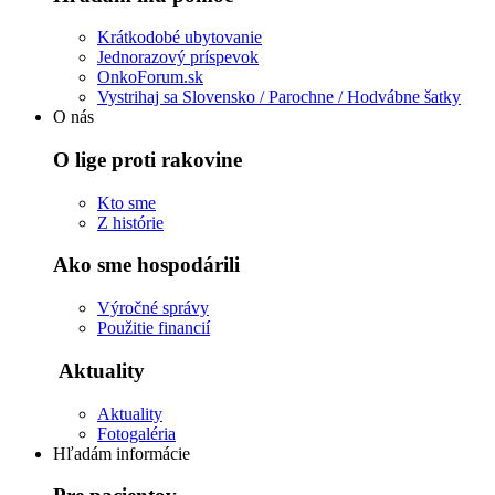
Krátkodobé ubytovanie
Jednorazový príspevok
OnkoForum.sk
Vystrihaj sa Slovensko / Parochne / Hodvábne šatky
O nás
O lige proti rakovine
Kto sme
Z histórie
Ako sme hospodárili
Výročné správy
Použitie financií
Aktuality
Aktuality
Fotogaléria
Hľadám informácie