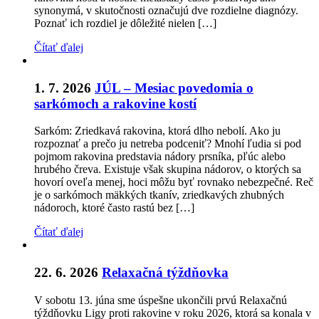
synonymá, v skutočnosti označujú dve rozdielne diagnózy.
Poznať ich rozdiel je dôležité nielen […]
Čítať ďalej
1. 7. 2026
JÚL – Mesiac povedomia o
sarkómoch a rakovine kostí
Sarkóm: Zriedkavá rakovina, ktorá dlho nebolí. Ako ju
rozpoznať a prečo ju netreba podceniť? Mnohí ľudia si pod
pojmom rakovina predstavia nádory prsníka, pľúc alebo
hrubého čreva. Existuje však skupina nádorov, o ktorých sa
hovorí oveľa menej, hoci môžu byť rovnako nebezpečné. Reč
je o sarkómoch mäkkých tkanív, zriedkavých zhubných
nádoroch, ktoré často rastú bez […]
Čítať ďalej
22. 6. 2026
Relaxačná týždňovka
V sobotu 13. júna sme úspešne ukončili prvú Relaxačnú
týždňovku Ligy proti rakovine v roku 2026, ktorá sa konala v