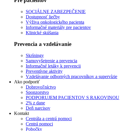
Pre pacientov
SOCIÁLNE ZABEZPEČENIE
Dostupnosť liečby
Výživa onkologického pacienta
Informačné materiály pre pacientov
Klinické skúšania
Prevencia a vzdelávanie
Skríningy
Samovyšetrenie a prevencia
Informačné letáky k prevencii
Preventívne aktivity
Vzdelávanie odborných pracovníkov a supervízie
Ako podporiť
Dobrovoľníctvo
Sponzorstvo
PODPORUJEM PACIENTOV S RAKOVINOU
2% z dane
Deň narcisov
Kontakt
Centrála a centrá pomoci
Centrá pomoci
Pobočky