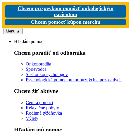
Chcem príspevkom pomôcť onkologickým
pacientom
Chcem pomôcť kúpou merchu
Menu
▲
Hľadám pomoc
Chcem poradiť od odborníka
Onkoporadňa
Sprievodca
Sieť onkopsychológov
Psychologická pomoc pre príbuzných a pozostalých
Chcem žiť aktívne
Centrá pomoci
Relaxačné pobyty
Rodinná týždňovka
Výlety
Hľadám inú pomoc