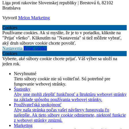
Liga proti rakovine Slovenskej republiky | Brestová 6, 82102
Bratislava
Vytvoril
Melon Marketing
Cookies
Používame cookies. Ak si myslíte, že je to v poriadku, kliknite na
"Prijať všetko". Kliknutím na "Nastavenia" si tiež môžete vybrať,
aký druh súborov cookie chcete povoliť.
Nastavenia
Prijať všetko
Cookies
Vyberte, aké súbory cookie chcete prijať. Váš výber sa uloží na
jeden rok.
Nevyhnutné
Tieto súbory cookie nie sú voliteľné. Sú potrebné pre
fungovanie webovej stránky.
Štatistiky
Aby sme mohli zlepšiť funkčnosť a štruktúru webovej stránky
na základe spôsobu používania webovej stránky.
Používateľská spokojnosť
Aby naša stránka počas vašej návštevy fungovala čo
najlepšie. Ak tieto súbory cookie odmietnete, niektoré funkcie
z webovej stránky zmiznú.
Marketing