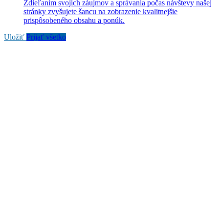
Zdieľaním svojich záujmov a správania počas návštevy našej
stránky zvyšujete šancu na zobrazenie kvalitnejšie
prispôsobeného obsahu a ponúk.
Uložiť
Prijať všetko