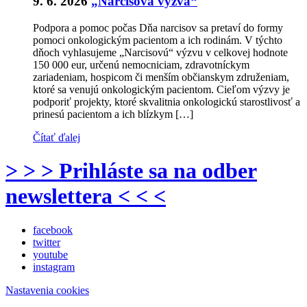
9. 6. 2026
„Narcisová výzva“
Podpora a pomoc počas Dňa narcisov sa pretaví do formy
pomoci onkologickým pacientom a ich rodinám. V týchto
dňoch vyhlasujeme „Narcisovú“ výzvu v celkovej hodnote
150 000 eur, určenú nemocniciam, zdravotníckym
zariadeniam, hospicom či menším občianskym združeniam,
ktoré sa venujú onkologickým pacientom. Cieľom výzvy je
podporiť projekty, ktoré skvalitnia onkologickú starostlivosť a
prinesú pacientom a ich blízkym […]
Čítať ďalej
> > > Prihláste sa na odber
newslettera < < <
facebook
twitter
youtube
instagram
Nastavenia cookies