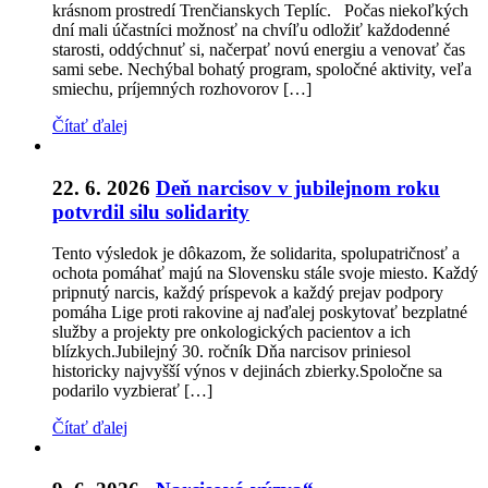
krásnom prostredí Trenčianskych Teplíc. Počas niekoľkých
dní mali účastníci možnosť na chvíľu odložiť každodenné
starosti, oddýchnuť si, načerpať novú energiu a venovať čas
sami sebe. Nechýbal bohatý program, spoločné aktivity, veľa
smiechu, príjemných rozhovorov […]
Čítať ďalej
22. 6. 2026
Deň narcisov v jubilejnom roku
potvrdil silu solidarity
Tento výsledok je dôkazom, že solidarita, spolupatričnosť a
ochota pomáhať majú na Slovensku stále svoje miesto. Každý
pripnutý narcis, každý príspevok a každý prejav podpory
pomáha Lige proti rakovine aj naďalej poskytovať bezplatné
služby a projekty pre onkologických pacientov a ich
blízkych.Jubilejný 30. ročník Dňa narcisov priniesol
historicky najvyšší výnos v dejinách zbierky.Spoločne sa
podarilo vyzbierať […]
Čítať ďalej