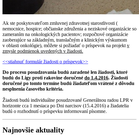
Ak ste poskytovateľom zmluvnej zdravotnej starostlivosti (
nemocnice, hospice; občianske združenia a neziskové organizácie so
zameraním na onkologických pacientov; rozpočtové organizácie
zaoberajúce sa základným, translačným a klinickým výskumom
v oblasti onkológie), môžete si požiadať o príspevok na projekt
v
zmysle podmienok uvedených v žiadosti.
<<stiahnuť formulár žiadosti o príspevok>>
Do procesu posudzovania budú zaradené len žiadosti, ktoré
budú do Ligy proti rakovine doručené
do 1.4.2016
. Žiadosti
doručené po tomto termíne budú žiadateľom vrátené z dôvodu
nesplnenia časového kritéria.
Žiadosti budú individuálne posudzované Generálnou radou LPR v
horizonte cca 1 mesiaca po Dni narcisov (15.4.2016) a žiadatelia
budú o rozhodnutí o príspevku informovaní písomne.
Najnovšie aktuality