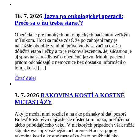
16. 7. 2026
Jazva po onkologickej operácii:
Prečo sa o ňu treba starať?
Operácia je pre mnohých onkologických pacientov veľkým
míľnikom. Hoci sa môže zdať, že po zahojení rany je
najťažšie obdobie za nimi, práve vtedy sa začína ďalšia
dôležitá etapa liečby a to je rekonvalescencia. Jej súčasťou je
aj správna starostlivosť o operačnú jazvu. Mnohí pacienti
pritom odchádzajú z nemocnice bez dostatku informácií o
tom, ako sa […]
Čítať ďalej
3. 7. 2026
RAKOVINA KOSTÍ A KOSTNÉ
METASTÁZY
Aký je medzi nimi rozdiel a na aké príznaky si dať pozor?
Bolesť kostí býva najčastejšie dôsledkom úrazu, preťaženia
alebo pribúdajúceho veku. V niektorých prípadoch však môže
signalizovať aj závažnejšie ochorenie. Hoci sa pojmy
rakovina kostí a kostné metastázy často používajú ako