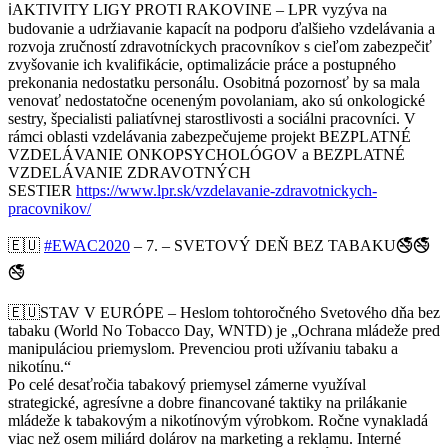
ℹ️
AKTIVITY LIGY PROTI RAKOVINE – LPR vyzýva na
budovanie a udržiavanie kapacít na podporu ďalšieho vzdelávania a
rozvoja zručností zdravotníckych pracovníkov s cieľom zabezpečiť
zvyšovanie ich kvalifikácie, optimalizácie práce a postupného
prekonania nedostatku personálu. Osobitná pozornosť by sa mala
venovať nedostatočne oceneným povolaniam, ako sú onkologické
sestry, špecialisti paliatívnej starostlivosti a sociálni pracovníci. V
rámci oblasti vzdelávania zabezpečujeme projekt BEZPLATNÉ
VZDELÁVANIE ONKOPSYCHOLÓGOV a BEZPLATNÉ
VZDELÁVANIE ZDRAVOTNÝCH
SESTIER
https://www.lpr.sk/vzdelavanie-zdravotnickych-
pracovnikov/
🇪🇺
#
EWAC2020
– 7. – SVETOVÝ DEŇ BEZ TABAKU
🚭
🚭
🚭
🇪🇺
STAV V EURÓPE – Heslom tohtoročného Svetového dňa bez
tabaku (World No Tobacco Day, WNTD) je „Ochrana mládeže pred
manipuláciou priemyslom. Prevenciou proti užívaniu tabaku a
nikotínu.“
Po celé desaťročia tabakový priemysel zámerne využíval
strategické, agresívne a dobre financované taktiky na prilákanie
mládeže k tabakovým a nikotínovým výrobkom. Ročne vynakladá
viac než osem miliárd dolárov na marketing a reklamu. Interné