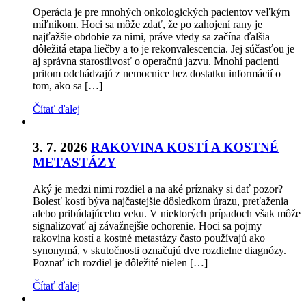
Operácia je pre mnohých onkologických pacientov veľkým
míľnikom. Hoci sa môže zdať, že po zahojení rany je
najťažšie obdobie za nimi, práve vtedy sa začína ďalšia
dôležitá etapa liečby a to je rekonvalescencia. Jej súčasťou je
aj správna starostlivosť o operačnú jazvu. Mnohí pacienti
pritom odchádzajú z nemocnice bez dostatku informácií o
tom, ako sa […]
Čítať ďalej
3. 7. 2026
RAKOVINA KOSTÍ A KOSTNÉ
METASTÁZY
Aký je medzi nimi rozdiel a na aké príznaky si dať pozor?
Bolesť kostí býva najčastejšie dôsledkom úrazu, preťaženia
alebo pribúdajúceho veku. V niektorých prípadoch však môže
signalizovať aj závažnejšie ochorenie. Hoci sa pojmy
rakovina kostí a kostné metastázy často používajú ako
synonymá, v skutočnosti označujú dve rozdielne diagnózy.
Poznať ich rozdiel je dôležité nielen […]
Čítať ďalej