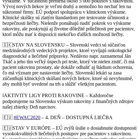
výskume. V súčasnosti prebieha okolo 5 000 pokusov s rakovinou.
Vývoj nových liekov je veľmi drahý a nemožno ho nechať len na
súkromné firmy. EÚ podporí spoluprácu v klinickom výskume.
Klinické skúšky sú zlatým štandardom pre testovanie účinnosti a
bezpečnosti liečby. Nielenže pomáhajú riadiť pokrok vo výskume
rakoviny, ale poskytujú aj životne dôležité príležitosti pre pac
ientov,
ktorí môžu mať k dispozícii niekoľko ďalších možností liečby.
🇸🇰
STAV NA SLOVENSKU – Slovenskí vedci sú súčasťou
medzinárodných vedeckých projektov, ktoré vyvíjajú onkologické
diagnostické a liečebné prípravky. Nedávno napr. zaznamenal Ján
Tkáč a jeho tím veľký úspech pri teste, ktorý vie nielen zistiť, či má
pacient rakovinu prostaty, ale dokáže odhaliť aj štádium ochorenia,
čo má význam pre nastavenie liečby. Slovenskí lekári sa zasa
zúčastňujú klinických skúšaní nových liekov, ktoré sú nevyhnutné,
aby mohli byť uvedené na trh a slúžiť všetkým pacientom.
ℹ️
AKTIVITY LIGY PROTI RAKOVINE – Každoročne
podporujeme na Slovensku výskum rakoviny z finančných zdrojov
našej zbierky Deň narcisov.
🇪🇺
#
EWAC2020
– 4. DEŇ – DOSTUPNÁ LIEČBA
🇪🇺
STAV V EURÓPE – EÚ zvýši úsilie o dosiahnutie dostupnosti
vysokokvalitných liečebných postupov pre pacientov s rakovinou.