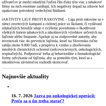
užívateľov je medzi mladými ľuďmi čím ďalej tým viac a tabakové
firmy na nich enormne zarábajú. Ich negatívny dopad na zdravie bol
opakovane potvrdený vedeckými štúdiami.
ℹ️
AKTIVITY LIGY PROTI RAKOVINE – Liga proti rakovine sa v
rámci osvetových kampaní a cielenej práce so školami, či vydávaní
edukačných broužúr siluje o zvýšenie povedomia o škodlivosti
všetkých foriem tabakových a nikotínových výrobkov určených na
fajčenie alebo šnupanie. Apeluje aj na zodpovedné autority, aby
investovali viac do prevencie fajčenia, ktoré na Slovensku ročne
zabíja okolo 9.000 ľudí, a prispieva k vzniku a zhoršovaniu
mnohých chronických ochorení (srdcovocievnych, onkologických,
respiračných). Podporovať treba aj behaviorálne a farmakologické
formy odvykania od fajčenia, aby sa pomohlo tým, ktorí sa s
nikotínovou závislosťou rozhodli skoncovať.
Najnovšie aktuality
16. 7. 2026
Jazva po onkologickej operácii:
Prečo sa o ňu treba starať?