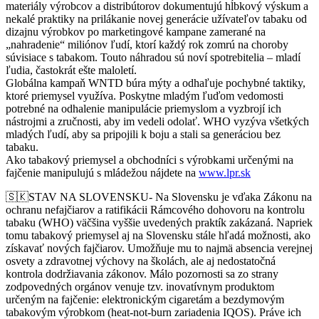
mate
riály výrobcov a distribútorov dokumentujú hĺbkový výskum a
nekalé praktiky na prilákanie novej generácie užívateľov tabaku od
dizajnu výrobkov po marketingové kampane zamerané na
„nahradenie“ miliónov ľudí, ktorí každý rok zomrú na choroby
súvisiace s tabakom. Touto náhradou sú noví spotrebitelia – mladí
ľudia, častokrát ešte maloletí.
Globálna kampaň WNTD búra mýty a odhaľuje pochybné taktiky,
ktoré priemysel využíva. Poskytne mladým ľuďom vedomosti
potrebné na odhalenie manipulácie priemyslom a vyzbrojí ich
nástrojmi a zručnosti, aby im vedeli odolať. WHO vyzýva všetkých
mladých ľudí, aby sa pripojili k boju a stali sa generáciou bez
tabaku.
Ako tabakový priemysel a obchodníci s výrobkami určenými na
fajčenie manipulujú s mládežou nájdete na
www.lpr.sk
🇸🇰
STAV NA SLOVENSKU- Na Slovensku je vďaka Zákonu na
ochranu nefajčiarov a ratifikácii Rámcového dohovoru na kontrolu
tabaku (WHO) väčšina vyššie uvedených praktík zakázaná. Napriek
tomu tabakový priemysel aj na Slovensku stále hľadá možnosti, ako
získavať nových fajčiarov. Umožňuje mu to najmä absencia verejnej
osvety a zdravotnej výchovy na školách, ale aj nedostatočná
kontrola dodržiavania zákonov. Málo pozornosti sa zo strany
zodpovedných orgánov venuje tzv. inovatívnym produktom
určeným na fajčenie: elektronickým cigaretám a bezdymovým
tabakovým výrobkom (heat-not-burn zariadenia IQOS). Práve ich