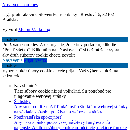
Nastavenia cookies
Liga proti rakovine Slovenskej republiky | Brestová 6, 82102
Bratislava
Vytvoril
Melon Marketing
Cookies
Používame cookies. Ak si myslíte, že je to v poriadku, kliknite na
"Prijať všetko". Kliknutím na "Nastavenia" si tiež môžete vybrať,
aký druh súborov cookie chcete povoliť.
Nastavenia
Prijať všetko
Cookies
Vyberte, aké súbory cookie chcete prijať. Váš výber sa uloží na
jeden rok.
Nevyhnutné
Tieto súbory cookie nie sú voliteľné. Sú potrebné pre
fungovanie webovej stránky.
Štatistiky
Aby sme mohli zlepšiť funkčnosť a štruktúru webovej stránky
na základe spôsobu používania webovej stránky.
Používateľská spokojnosť
Aby naša stránka počas vašej návštevy fungovala čo
najlepšie. Ak tieto súbory cookie odmietnete, niektoré funkcie