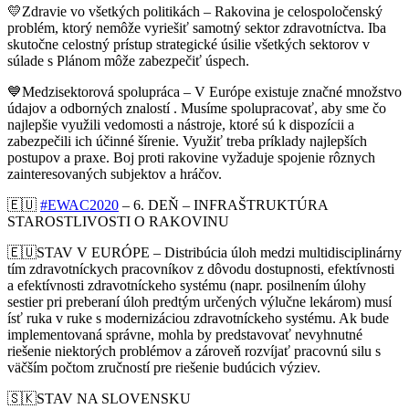
💛
Zdravie vo všetkých politikách – Rakovina je celospoločenský
problém, ktorý nemôže vyriešiť samotný sektor zdravotníctva. Iba
skutočne celostný prístup strategické úsilie všetkých sektorov v
súlade s Plánom môže zabezpečiť úspech.
💙
Medzisektorová spolupráca – V Európe existuje značné množstvo
údajov a odborných znalostí . Musíme spolupracovať, aby sme čo
najlepšie využili vedomosti a nástroje, ktoré sú k dispozícii a
zabezpečili ich účinné šírenie. Využiť treba príklady najlepších
postupov a praxe. Boj proti rakovine vyžaduje spojenie rôznych
zainteresovaných subjektov a hráčov.
🇪🇺
#
EWAC2020
– 6. DEŇ – INFRAŠTRUKTÚRA
STAROSTLIVOSTI O RAKOVINU
🇪🇺
STAV V EURÓPE – Distribúcia úloh medzi multidisciplinárny
tím zdravotníckych pracovníkov z dôvodu dostupnosti, efektívnosti
a efektívnosti zdravotníckeho systému (napr. posilnením úlohy
sestier pri preberaní úloh predtým určených výlučne lekárom) musí
ísť ruka v ruke s modernizáciou zdravotníckeho systému. Ak bude
implementovaná správne, mohla by predstavovať nevyhnutné
riešenie niektorých problémov a zároveň
rozvíjať pracovnú silu s
väčším počtom zručností pre riešenie budúcich výziev.
🇸🇰
STAV NA SLOVENSKU