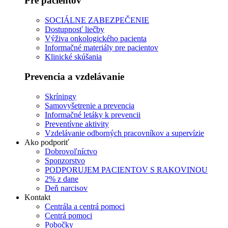
Pre pacientov
SOCIÁLNE ZABEZPEČENIE
Dostupnosť liečby
Výživa onkologického pacienta
Informačné materiály pre pacientov
Klinické skúšania
Prevencia a vzdelávanie
Skríningy
Samovyšetrenie a prevencia
Informačné letáky k prevencii
Preventívne aktivity
Vzdelávanie odborných pracovníkov a supervízie
Ako podporiť
Dobrovoľníctvo
Sponzorstvo
PODPORUJEM PACIENTOV S RAKOVINOU
2% z dane
Deň narcisov
Kontakt
Centrála a centrá pomoci
Centrá pomoci
Pobočky