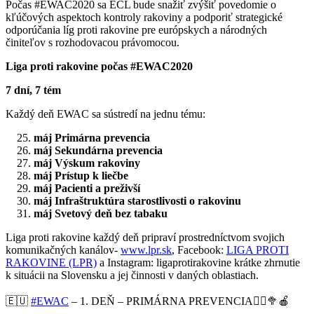
Počas #EWAC2020 sa ECL bude snažiť zvýšiť povedomie o
kľúčových aspektoch kontroly rakoviny a podporiť strategické
odporúčania líg proti rakovine pre európskych a národných
činiteľov s rozhodovacou právomocou.
Liga proti rakovine počas
#EWAC2020
7 dní, 7 tém
Každý deň EWAC sa sústredí na jednu tému:
máj Primárna prevencia
máj Sekundárna prevencia
máj Výskum rakoviny
máj Prístup k liečbe
máj Pacienti a preživší
máj Infraštruktúra starostlivosti o rakovinu
máj Svetový deň bez tabaku
Liga proti rakovine každý deň pripraví prostredníctvom svojich
komunikačných kanálov-
www.lpr.sk
, Facebook:
LIGA PROTI
RAKOVINE (LPR)
a Instagram: ligaprotirakovine krátke zhrnutie
k situácii na Slovensku a jej činnosti v daných oblastiach.
🇪🇺
#
EWAC
– 1. DEŇ – PRIMÁRNA PREVENCIA
🏃‍♀️
🥦
🍎