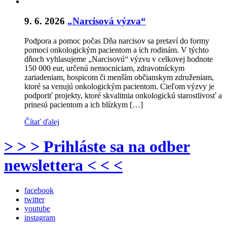
9. 6. 2026
„Narcisová výzva“
Podpora a pomoc počas Dňa narcisov sa pretaví do formy
pomoci onkologickým pacientom a ich rodinám. V týchto
dňoch vyhlasujeme „Narcisovú“ výzvu v celkovej hodnote
150 000 eur, určenú nemocniciam, zdravotníckym
zariadeniam, hospicom či menším občianskym združeniam,
ktoré sa venujú onkologickým pacientom. Cieľom výzvy je
podporiť projekty, ktoré skvalitnia onkologickú starostlivosť a
prinesú pacientom a ich blízkym […]
Čítať ďalej
> > > Prihláste sa na odber
newslettera < < <
facebook
twitter
youtube
instagram