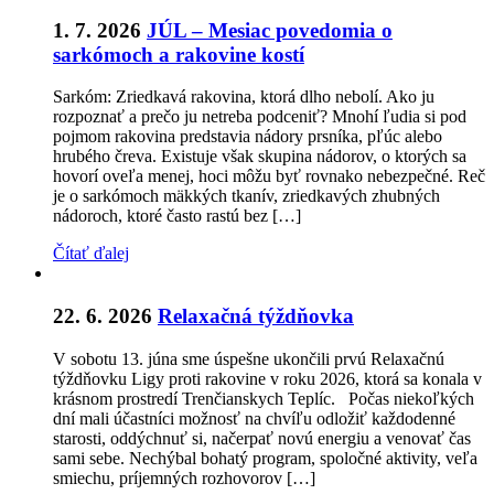
1. 7. 2026
JÚL – Mesiac povedomia o
sarkómoch a rakovine kostí
Sarkóm: Zriedkavá rakovina, ktorá dlho nebolí. Ako ju
rozpoznať a prečo ju netreba podceniť? Mnohí ľudia si pod
pojmom rakovina predstavia nádory prsníka, pľúc alebo
hrubého čreva. Existuje však skupina nádorov, o ktorých sa
hovorí oveľa menej, hoci môžu byť rovnako nebezpečné. Reč
je o sarkómoch mäkkých tkanív, zriedkavých zhubných
nádoroch, ktoré často rastú bez […]
Čítať ďalej
22. 6. 2026
Relaxačná týždňovka
V sobotu 13. júna sme úspešne ukončili prvú Relaxačnú
týždňovku Ligy proti rakovine v roku 2026, ktorá sa konala v
krásnom prostredí Trenčianskych Teplíc. Počas niekoľkých
dní mali účastníci možnosť na chvíľu odložiť každodenné
starosti, oddýchnuť si, načerpať novú energiu a venovať čas
sami sebe. Nechýbal bohatý program, spoločné aktivity, veľa
smiechu, príjemných rozhovorov […]