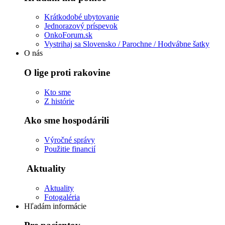
Krátkodobé ubytovanie
Jednorazový príspevok
OnkoForum.sk
Vystrihaj sa Slovensko / Parochne / Hodvábne šatky
O nás
O lige proti rakovine
Kto sme
Z histórie
Ako sme hospodárili
Výročné správy
Použitie financií
Aktuality
Aktuality
Fotogaléria
Hľadám informácie