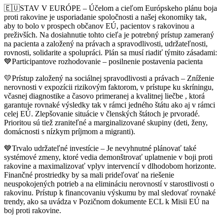
🇪🇺
STAV V EURÓPE – Účelom a cieľom Európskeho plánu boja
proti rakovine je usporiadanie spoločnosti a našej ekonomiky tak,
aby to bolo v prospech občanov EÚ, pacientov s rakovinou a
preživších. Na dosiahnutie tohto cieľa je potrebný prístup zameraný
na pacienta a založený na právach a spravodlivosti, udržateľnosti,
rovnosti, solidarite a spolupráci. Plán sa musí riadiť týmito zásadami:
💙
Participantove rozhodovanie – posilnenie postav
enia pacienta
💛
Prístup založený na sociálnej spravodlivosti a právach – Zníženie
nerovnosti v expozícii rizikovým faktorom, v prístupe ku skríningu,
včasnej diagnostike a časovo primeranej a kvalitnej liečbe , ktorá
garantuje rovnaké výsledky tak v rámci jedného štátu ako aj v rámci
celej EÚ. Zlepšovanie situácie v členských štátoch je prvoradé.
Prioritou sú tiež zraniteľné a marginalizované skupiny (deti, ženy,
domácnosti s nízkym príjmom a migranti).
💙
Trvalo udržateľné investície – Je nevyhnutné plánovať také
systémové zmeny, ktoré vedia demonštrovať uplatnenie v boji proti
rakovine a maximalizovať vplyv intervencií v dlhodobom horizonte.
Finančné prostriedky by sa mali prideľovať na riešenie
neuspokojených potrieb a na elimináciu nerovností v starostlivosti o
rakovinu. Prístup k financovaniu výskumu by mal sledovať rovnaké
trendy, ako sa uvádza v Pozičnom dokumente ECL k Misii EÚ na
boj proti rakovine.