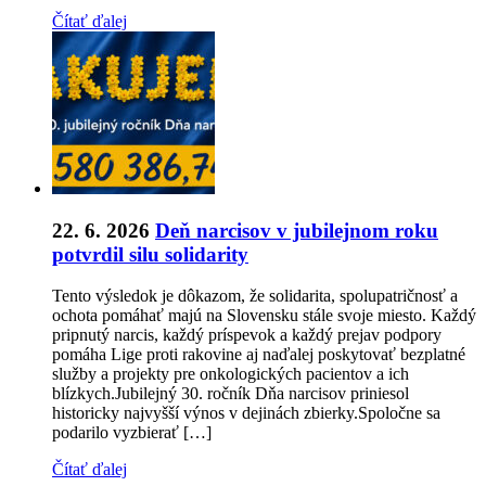
Čítať ďalej
22. 6. 2026
Deň narcisov v jubilejnom roku
potvrdil silu solidarity
Tento výsledok je dôkazom, že solidarita, spolupatričnosť a
ochota pomáhať majú na Slovensku stále svoje miesto. Každý
pripnutý narcis, každý príspevok a každý prejav podpory
pomáha Lige proti rakovine aj naďalej poskytovať bezplatné
služby a projekty pre onkologických pacientov a ich
blízkych.Jubilejný 30. ročník Dňa narcisov priniesol
historicky najvyšší výnos v dejinách zbierky.Spoločne sa
podarilo vyzbierať […]
Čítať ďalej