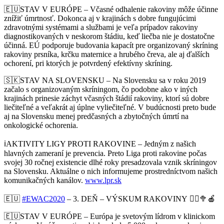
🇪🇺
STAV V EURÓPE – Včasné odhalenie rakoviny môže účinne
znížiť úmrtnosť. Dokonca aj v krajinách s dobre fungujúcimi
zdravotnými systémami a službami je veľa prípadov rakoviny
diagnostikovaných v neskorom štádiu, keď liečba nie je dostatočne
účinná. EÚ podporuje budovania kapacít pre organizovaný skríning
rakoviny prsníka, krčku maternice a hrubého čreva, ale aj ďalších
ochorení, pri ktorých je potvrdený efektívny skríning.
🇸🇰
STAV
NA SLOVENSKU – Na Slovensku sa v roku 2019
začalo s organizovaným skríningom, čo podobne ako v iných
krajinách prinesie záchyt včasných štádií rakoviny, ktorí sú dobre
liečiteľné a veľakrát aj úplne vyliečiteľné. V budúcnosti preto bude
aj na Slovensku menej predčasných a zbytočných úmrtí na
onkologické ochorenia.
ℹ️
AKTIVITY LIGY PROTI RAKOVINE – Jedným z našich
hlavných zameraní je prevencia. Preto Liga proti rakovine počas
svojej 30 ročnej existencie dlhé roky presadzovala vznik skríningov
na Slovensku. Aktuálne o nich informujeme prostredníctvom našich
komunikačných kanálov.
www.lpr.sk
🇪🇺
#
EWAC2020
– 3. DEŇ – VÝSKUM RAKOVINY
🏃‍♀️
🥦
🍎
🇪🇺
STAV V EURÓPE – Európa je svetovým lídrom v klinickom