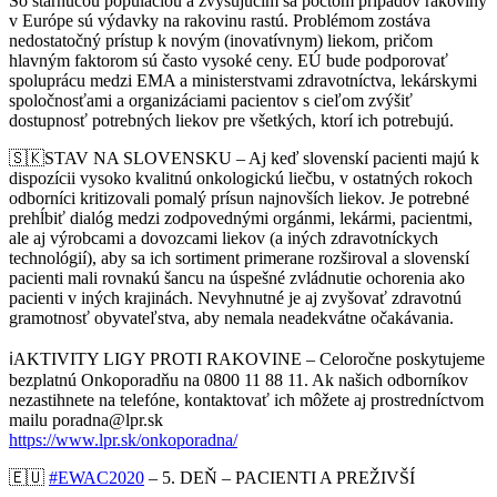
So starnúcou populáciou a zvyšujúcim sa počtom prípadov rakoviny
v Európe sú výdavky na rakovinu rastú. Problémom zostáva
nedostatočný prístup k novým (inovatívnym) liekom, pričom
hlavným faktorom sú často vysoké ceny. EÚ bude podporovať
spoluprácu medzi EMA a ministerstvami zdravotníctva, lekárskymi
spoločnosťami
a organizáciami pacientov s cieľom zvýšiť
dostupnosť potrebných liekov pre všetkých, ktorí ich potrebujú.
🇸🇰
STAV NA SLOVENSKU – Aj keď slovenskí pacienti majú k
dispozícii vysoko kvalitnú onkologickú liečbu, v ostatných rokoch
odborníci kritizovali pomalý prísun najnovších liekov. Je potrebné
prehĺbiť dialóg medzi zodpovednými orgánmi, lekármi, pacientmi,
ale aj výrobcami a dovozcami liekov (a iných zdravotníckych
technológií), aby sa ich sortiment primerane rozširoval a slovenskí
pacienti mali rovnakú šancu na úspešné zvládnutie ochorenia ako
pacienti v iných krajinách. Nevyhnutné je aj zvyšovať zdravotnú
gramotnosť obyvateľstva, aby nemala neadekvátne očakávania.
ℹ️
AKTIVITY LIGY PROTI RAKOVINE – Celoročne poskytujeme
bezplatnú Onkoporadňu na 0800 11 88 11. Ak našich odborníkov
nezastihnete na telefóne, kontaktovať ich môžete aj prostredníctvom
mailu poradna@lpr.sk
https://www.lpr.sk/onkoporadna/
🇪🇺
#
EWAC2020
– 5. DEŇ – PACIENTI A PREŽIVŠÍ