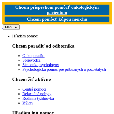
Chcem príspevkom pomôcť onkologickým
pacientom
Chcem pomôcť kúpou merchu
Menu
▲
Hľadám pomoc
Chcem poradiť od odborníka
Onkoporadňa
Sprievodca
Sieť onkopsychológov
Psychologická pomoc pre príbuzných a pozostalých
Chcem žiť aktívne
Centrá pomoci
Relaxačné pobyty
Rodinná týždňovka
Výlety
Hľadám inú pomoc