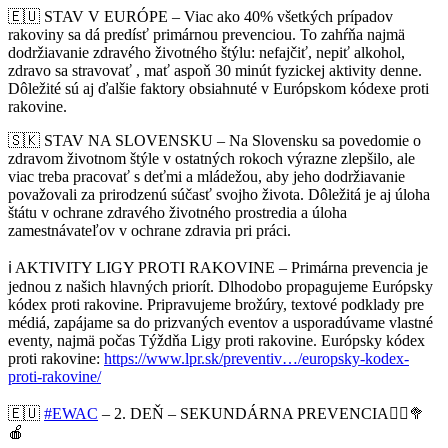
🇪🇺
STAV V EURÓPE – Viac ako 40% všetkých prípadov
rakoviny sa dá predísť primárnou prevenciou. To zahŕňa najmä
dodržiavanie zdravého životného štýlu: nefajčiť, nepiť alkohol,
zdravo sa stravovať , mať aspoň 30 minút fyzickej aktivity denne.
Dôležité sú aj ďalšie faktory obsiahnuté v Európskom kódexe proti
rakovine.
🇸🇰
STAV NA SLOVENSKU – Na Slovensku sa povedomie o
zdravom životnom štýle v ostatných rokoch výrazne zlepšilo, ale
viac
treba pracovať s deťmi a mládežou, aby jeho dodržiavanie
považovali za prirodzenú súčasť svojho života. Dôležitá je aj úloha
štátu v ochrane zdravého životného prostredia a úloha
zamestnávateľov v ochrane zdravia pri práci.
ℹ️
AKTIVITY LIGY PROTI RAKOVINE – Primárna prevencia je
jednou z našich hlavných priorít. Dlhodobo propagujeme Európsky
kódex proti rakovine. Pripravujeme brožúry, textové podklady pre
médiá, zapájame sa do prizvaných eventov a usporadúvame vlastné
eventy, najmä počas Týždňa Ligy proti rakovine. Európsky kódex
proti rakovine:
https://www.lpr.sk/preventiv…/europsky-kodex-
proti-rakovine/
🇪🇺
#
EWAC
– 2. DEŇ – SEKUNDÁRNA PREVENCIA
🏃‍♀️
🥦
🍎