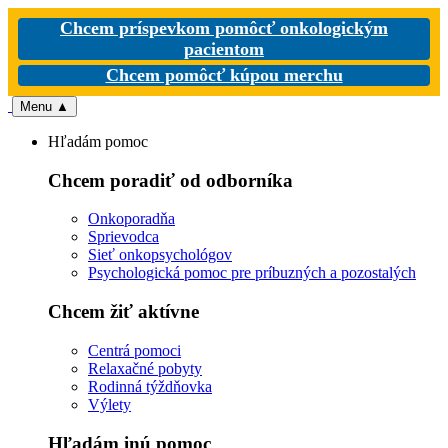
Chcem príspevkom pomôcť onkologickým
pacientom
Chcem pomôcť kúpou merchu
Menu
▲
Hľadám pomoc
Chcem poradiť od odborníka
Onkoporadňa
Sprievodca
Sieť onkopsychológov
Psychologická pomoc pre príbuzných a pozostalých
Chcem žiť aktívne
Centrá pomoci
Relaxačné pobyty
Rodinná týždňovka
Výlety
Hľadám inú pomoc