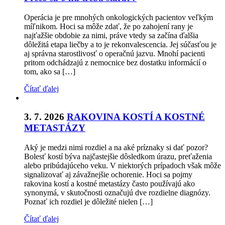
Operácia je pre mnohých onkologických pacientov veľkým
míľnikom. Hoci sa môže zdať, že po zahojení rany je
najťažšie obdobie za nimi, práve vtedy sa začína ďalšia
dôležitá etapa liečby a to je rekonvalescencia. Jej súčasťou je
aj správna starostlivosť o operačnú jazvu. Mnohí pacienti
pritom odchádzajú z nemocnice bez dostatku informácií o
tom, ako sa […]
Čítať ďalej
3. 7. 2026
RAKOVINA KOSTÍ A KOSTNÉ
METASTÁZY
Aký je medzi nimi rozdiel a na aké príznaky si dať pozor?
Bolesť kostí býva najčastejšie dôsledkom úrazu, preťaženia
alebo pribúdajúceho veku. V niektorých prípadoch však môže
signalizovať aj závažnejšie ochorenie. Hoci sa pojmy
rakovina kostí a kostné metastázy často používajú ako
synonymá, v skutočnosti označujú dve rozdielne diagnózy.
Poznať ich rozdiel je dôležité nielen […]
Čítať ďalej