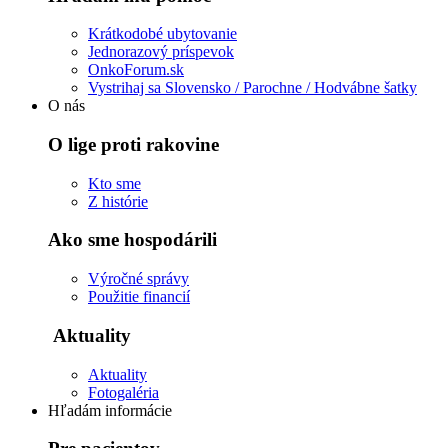
Krátkodobé ubytovanie
Jednorazový príspevok
OnkoForum.sk
Vystrihaj sa Slovensko / Parochne / Hodvábne šatky
O nás
O lige proti rakovine
Kto sme
Z histórie
Ako sme hospodárili
Výročné správy
Použitie financií
Aktuality
Aktuality
Fotogaléria
Hľadám informácie