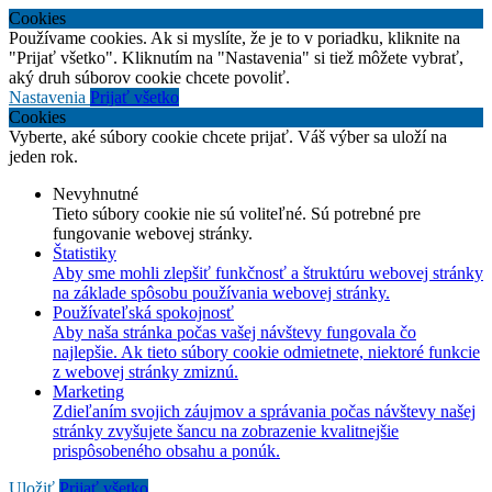
Cookies
Používame cookies. Ak si myslíte, že je to v poriadku, kliknite na
"Prijať všetko". Kliknutím na "Nastavenia" si tiež môžete vybrať,
aký druh súborov cookie chcete povoliť.
Nastavenia
Prijať všetko
Cookies
Vyberte, aké súbory cookie chcete prijať. Váš výber sa uloží na
jeden rok.
Nevyhnutné
Tieto súbory cookie nie sú voliteľné. Sú potrebné pre
fungovanie webovej stránky.
Štatistiky
Aby sme mohli zlepšiť funkčnosť a štruktúru webovej stránky
na základe spôsobu používania webovej stránky.
Používateľská spokojnosť
Aby naša stránka počas vašej návštevy fungovala čo
najlepšie. Ak tieto súbory cookie odmietnete, niektoré funkcie
z webovej stránky zmiznú.
Marketing
Zdieľaním svojich záujmov a správania počas návštevy našej
stránky zvyšujete šancu na zobrazenie kvalitnejšie
prispôsobeného obsahu a ponúk.
Uložiť
Prijať všetko