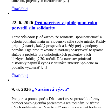
smiechu, príjemných rozhovorov […]
Čítať ďalej
22. 6. 2026
Deň narcisov v jubilejnom roku
potvrdil silu solidarity
Tento výsledok je dôkazom, že solidarita, spolupatričnosť a
ochota pomáhať majú na Slovensku stále svoje miesto. Každý
pripnutý narcis, každý príspevok a každý prejav podpory
pomáha Lige proti rakovine aj naďalej poskytovať bezplatné
služby a projekty pre onkologických pacientov a ich
blízkych.Jubilejný 30. ročník Dňa narcisov priniesol
historicky najvyšší výnos v dejinách zbierky.Spoločne sa
podarilo vyzbierať […]
Čítať ďalej
9. 6. 2026
„Narcisová výzva“
Podpora a pomoc počas Dňa narcisov sa pretaví do formy
pomoci onkologickým pacientom a ich rodinám. V týchto
dňoch vyhlasujeme „Narcisovú“ výzvu v celkovej hodnote