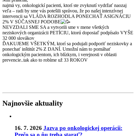
najmä vy, onkologickí pacienti, ktorí ste zvyknutí vydržať naozaj
veľa – radi by sme vás potešili správou, že po našej intenzívnej
intervencii sa VLÁDA ROZHODLA PONECHAŤ ASIGNÁCIU
2% V SÚČASNEJ PODOBE
NEVZDALI SME SA a vytvorili sme v mene všetkých
neziskových organizácii PETÍCIU, ktorú doposiaľ podpísalo VYŠE
32 000 slovákov
ĎAKUJEME VŠETKÝM, ktorí sa podujali podporiť neziskovky a
ponechať inštitút 2% Z DANÍ. Umožní nám to pomáhať
onkologickým pacientom, ich blízkym, i verejnosti v oblasti
prevencie..tak ako to robíme už 33 ROKOV
Najnovšie aktuality
16. 7. 2026
Jazva po onkologickej operácii:
Prečo sa o ňu treba starať?