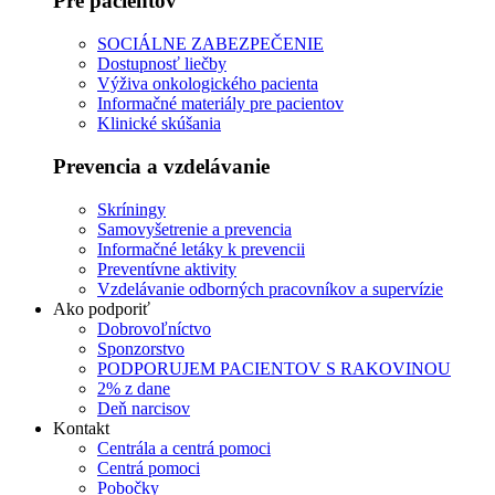
Pre pacientov
SOCIÁLNE ZABEZPEČENIE
Dostupnosť liečby
Výživa onkologického pacienta
Informačné materiály pre pacientov
Klinické skúšania
Prevencia a vzdelávanie
Skríningy
Samovyšetrenie a prevencia
Informačné letáky k prevencii
Preventívne aktivity
Vzdelávanie odborných pracovníkov a supervízie
Ako podporiť
Dobrovoľníctvo
Sponzorstvo
PODPORUJEM PACIENTOV S RAKOVINOU
2% z dane
Deň narcisov
Kontakt
Centrála a centrá pomoci
Centrá pomoci
Pobočky