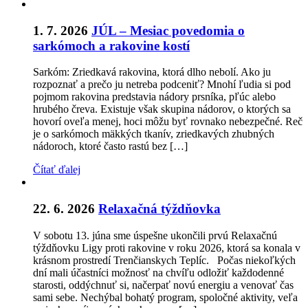
1. 7. 2026
JÚL – Mesiac povedomia o
sarkómoch a rakovine kostí
Sarkóm: Zriedkavá rakovina, ktorá dlho nebolí. Ako ju
rozpoznať a prečo ju netreba podceniť? Mnohí ľudia si pod
pojmom rakovina predstavia nádory prsníka, pľúc alebo
hrubého čreva. Existuje však skupina nádorov, o ktorých sa
hovorí oveľa menej, hoci môžu byť rovnako nebezpečné. Reč
je o sarkómoch mäkkých tkanív, zriedkavých zhubných
nádoroch, ktoré často rastú bez […]
Čítať ďalej
22. 6. 2026
Relaxačná týždňovka
V sobotu 13. júna sme úspešne ukončili prvú Relaxačnú
týždňovku Ligy proti rakovine v roku 2026, ktorá sa konala v
krásnom prostredí Trenčianskych Teplíc. Počas niekoľkých
dní mali účastníci možnosť na chvíľu odložiť každodenné
starosti, oddýchnuť si, načerpať novú energiu a venovať čas
sami sebe. Nechýbal bohatý program, spoločné aktivity, veľa