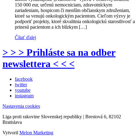
150 000 eur, určenú nemocniciam, zdravotníckym
zariadeniam, hospicom či menším občianskym združeniam,
ktoré sa venujú onkologickým pacientom. Cieľom výzvy je
podporiť projekty, ktoré skvalitnia onkologickú starostlivosť a
prinesú pacientom a ich blízkym […]
Čítať ďalej
> > > Prihláste sa na odber
newslettera < < <
facebook
twitter
youtube
instagram
Nastavenia cookies
Liga proti rakovine Slovenskej republiky | Brestová 6, 82102
Bratislava
Vytvoril
Melon Marketing