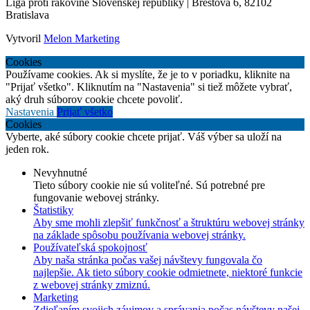
Liga proti rakovine Slovenskej republiky | Brestová 6, 82102
Bratislava
Vytvoril
Melon Marketing
Cookies
Používame cookies. Ak si myslíte, že je to v poriadku, kliknite na
"Prijať všetko". Kliknutím na "Nastavenia" si tiež môžete vybrať,
aký druh súborov cookie chcete povoliť.
Nastavenia
Prijať všetko
Cookies
Vyberte, aké súbory cookie chcete prijať. Váš výber sa uloží na
jeden rok.
Nevyhnutné
Tieto súbory cookie nie sú voliteľné. Sú potrebné pre
fungovanie webovej stránky.
Štatistiky
Aby sme mohli zlepšiť funkčnosť a štruktúru webovej stránky
na základe spôsobu používania webovej stránky.
Používateľská spokojnosť
Aby naša stránka počas vašej návštevy fungovala čo
najlepšie. Ak tieto súbory cookie odmietnete, niektoré funkcie
z webovej stránky zmiznú.
Marketing
Zdieľaním svojich záujmov a správania počas návštevy našej