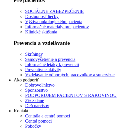
Pre pacientov
SOCIÁLNE ZABEZPEČENIE
Dostupnosť liečby
Výživa onkologického pacienta
Informačné materiály pre pacientov
Klinické skúšania
Prevencia a vzdelávanie
Skríningy
Samovyšetrenie a prevencia
Informačné letáky k prevencii
Preventívne aktivity
Vzdelávanie odborných pracovníkov a supervízie
Ako podporiť
Dobrovoľníctvo
Sponzorstvo
PODPORUJEM PACIENTOV S RAKOVINOU
2% z dane
Deň narcisov
Kontakt
Centrála a centrá pomoci
Centrá pomoci
Pobočky