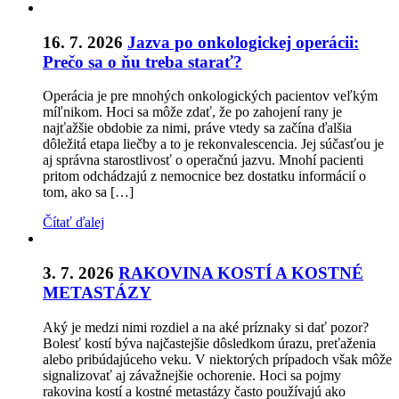
16. 7. 2026
Jazva po onkologickej operácii:
Prečo sa o ňu treba starať?
Operácia je pre mnohých onkologických pacientov veľkým
míľnikom. Hoci sa môže zdať, že po zahojení rany je
najťažšie obdobie za nimi, práve vtedy sa začína ďalšia
dôležitá etapa liečby a to je rekonvalescencia. Jej súčasťou je
aj správna starostlivosť o operačnú jazvu. Mnohí pacienti
pritom odchádzajú z nemocnice bez dostatku informácií o
tom, ako sa […]
Čítať ďalej
3. 7. 2026
RAKOVINA KOSTÍ A KOSTNÉ
METASTÁZY
Aký je medzi nimi rozdiel a na aké príznaky si dať pozor?
Bolesť kostí býva najčastejšie dôsledkom úrazu, preťaženia
alebo pribúdajúceho veku. V niektorých prípadoch však môže
signalizovať aj závažnejšie ochorenie. Hoci sa pojmy
rakovina kostí a kostné metastázy často používajú ako