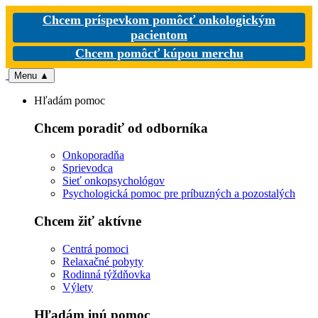
Chcem príspevkom pomôcť onkologickým
pacientom
Chcem pomôcť kúpou merchu
Menu
▲
Hľadám pomoc
Chcem poradiť od odborníka
Onkoporadňa
Sprievodca
Sieť onkopsychológov
Psychologická pomoc pre príbuzných a pozostalých
Chcem žiť aktívne
Centrá pomoci
Relaxačné pobyty
Rodinná týždňovka
Výlety
Hľadám inú pomoc