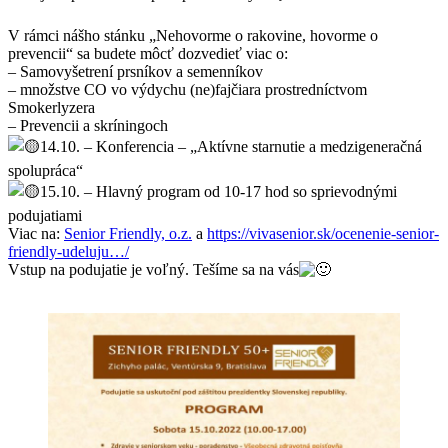
V rámci nášho stánku „Nehovorme o rakovine, hovorme o
prevencii“ sa budete môcť dozvedieť viac o:
– Samovyšetrení prsníkov a semenníkov
– množstve CO vo výdychu (ne)fajčiara prostredníctvom
Smokerlyzera
– Prevencii a skríningoch
14.10. – Konferencia – „Aktívne starnutie a medzigeneračná
spolupráca“
15.10. – Hlavný program od 10-17 hod so sprievodnými
podujatiami
Viac na:
Senior Friendly, o.z.
a
https://vivasenior.sk/ocenenie-senior-
friendly-udeluju…/
Vstup na podujatie je voľný. Tešíme sa na vás