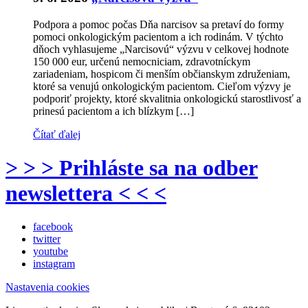
Podpora a pomoc počas Dňa narcisov sa pretaví do formy
pomoci onkologickým pacientom a ich rodinám. V týchto
dňoch vyhlasujeme „Narcisovú“ výzvu v celkovej hodnote
150 000 eur, určenú nemocniciam, zdravotníckym
zariadeniam, hospicom či menším občianskym združeniam,
ktoré sa venujú onkologickým pacientom. Cieľom výzvy je
podporiť projekty, ktoré skvalitnia onkologickú starostlivosť a
prinesú pacientom a ich blízkym […]
Čítať ďalej
> > > Prihláste sa na odber
newslettera < < <
facebook
twitter
youtube
instagram
Nastavenia cookies