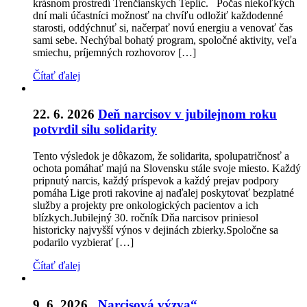
krásnom prostredí Trenčianskych Teplíc. Počas niekoľkých
dní mali účastníci možnosť na chvíľu odložiť každodenné
starosti, oddýchnuť si, načerpať novú energiu a venovať čas
sami sebe. Nechýbal bohatý program, spoločné aktivity, veľa
smiechu, príjemných rozhovorov […]
Čítať ďalej
22. 6. 2026
Deň narcisov v jubilejnom roku
potvrdil silu solidarity
Tento výsledok je dôkazom, že solidarita, spolupatričnosť a
ochota pomáhať majú na Slovensku stále svoje miesto. Každý
pripnutý narcis, každý príspevok a každý prejav podpory
pomáha Lige proti rakovine aj naďalej poskytovať bezplatné
služby a projekty pre onkologických pacientov a ich
blízkych.Jubilejný 30. ročník Dňa narcisov priniesol
historicky najvyšší výnos v dejinách zbierky.Spoločne sa
podarilo vyzbierať […]
Čítať ďalej
9. 6. 2026
„Narcisová výzva“