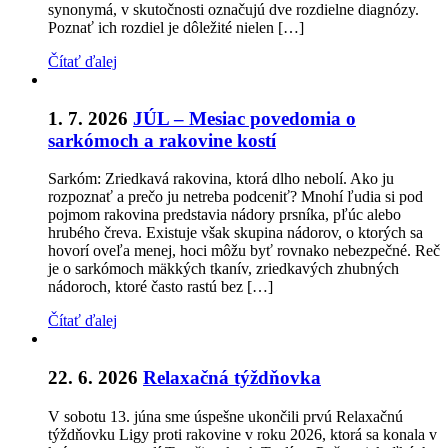
synonymá, v skutočnosti označujú dve rozdielne diagnózy.
Poznať ich rozdiel je dôležité nielen […]
Čítať ďalej
1. 7. 2026
JÚL – Mesiac povedomia o
sarkómoch a rakovine kostí
Sarkóm: Zriedkavá rakovina, ktorá dlho nebolí. Ako ju
rozpoznať a prečo ju netreba podceniť? Mnohí ľudia si pod
pojmom rakovina predstavia nádory prsníka, pľúc alebo
hrubého čreva. Existuje však skupina nádorov, o ktorých sa
hovorí oveľa menej, hoci môžu byť rovnako nebezpečné. Reč
je o sarkómoch mäkkých tkanív, zriedkavých zhubných
nádoroch, ktoré často rastú bez […]
Čítať ďalej
22. 6. 2026
Relaxačná týždňovka
V sobotu 13. júna sme úspešne ukončili prvú Relaxačnú
týždňovku Ligy proti rakovine v roku 2026, ktorá sa konala v