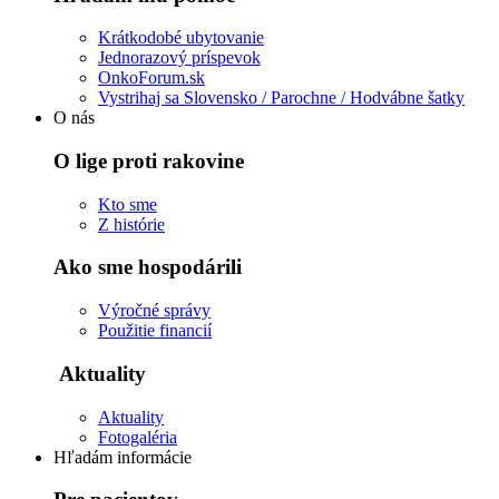
Krátkodobé ubytovanie
Jednorazový príspevok
OnkoForum.sk
Vystrihaj sa Slovensko / Parochne / Hodvábne šatky
O nás
O lige proti rakovine
Kto sme
Z histórie
Ako sme hospodárili
Výročné správy
Použitie financií
Aktuality
Aktuality
Fotogaléria
Hľadám informácie